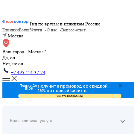
Гид по врачам и клиникам России
Клиники
Врачи
Услуги
О нас
Вопрос-ответ
Москва
Ваш город - Москва?
Да, он
Нет, не он
+7 495 414-37-73
Получите промокод со скидкой
Только До
15.08
15% на первый визит в
стоматологию
Узнать подробнее