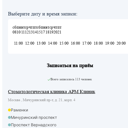
Выберите дату и время записи:
сб
пн
вт
ср
чт
пт
сб
пн
вт
ср
чт
пт
08
10
11
12
13
14
15
17
18
19
20
21
11:00
12:00
13:00
14:00
15:00
16:00
17:00
18:00
19:00
20:00
Записаться на приём
Всего записалось
113 человек
Стоматологическая клиника АРМ Клиник
Москва , Мичуринский пр-т, д. 21, корп. 4
Раменки
Мичуринский проспект
Проспект Вернадского