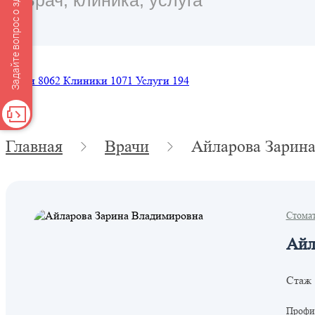
Задайте вопрос о здоровье
Врачи
8062
Клиники
1071
Услуги
194
Главная
Врачи
Айларова Зарин
Стома
Айл
Стаж 
Профил