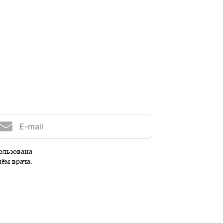
ользована
иём врача.