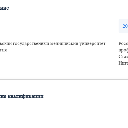
ание
20
ьский государственный медицинский университет
Рос
гия
про
Сто
Инт
ие квалификации