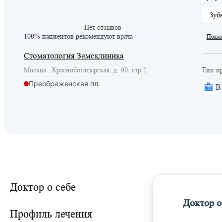
Зуб
Нет отзывов
100% пациентов
рекомендуют врача
Показ
Стоматология Земсклиника
Москва , Краснобогатырская, д. 90, стр.1
Тип п
Преображенская пл.
В
Доктор о себе
Доктор о
Профиль лечения