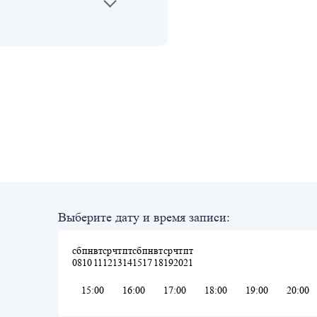
Выберите дату и время записи:
сб
пн
вт
ср
чт
пт
сб
пн
вт
ср
чт
пт
08
10
11
12
13
14
15
17
18
19
20
21
15:00
16:00
17:00
18:00
19:00
20:00