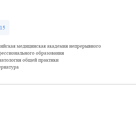
15
сийская медицинская академия непрерывного
фессионального образования
матология общей практики
ернатура