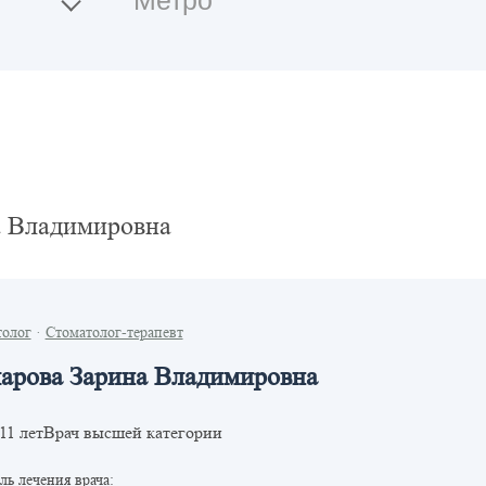
а Владимировна
толог
·
Стоматолог-терапевт
арова Зарина Владимировна
Врач высшей категории
11 лет
ь лечения врача: