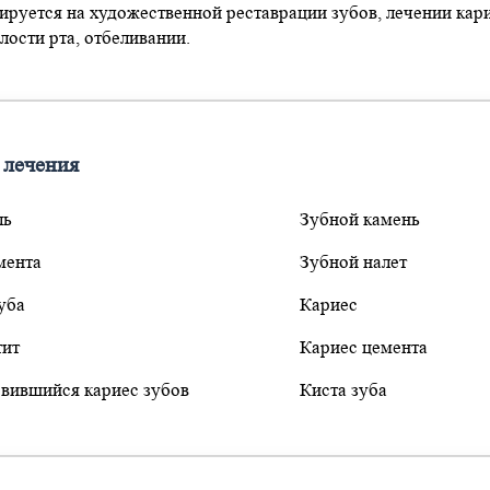
ируется на художественной реставрации зубов, лечении кари
лости рта, отбеливании.
 лечения
ль
Зубной камень
мента
Зубной налет
уба
Кариес
тит
Кариес цемента
вившийся кариес зубов
Киста зуба