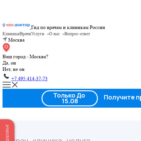
Гид по врачам и клиникам России
Клиники
Врачи
Услуги
О нас
Вопрос-ответ
Москва
Ваш город - Москва?
Да, он
Нет, не он
+7 495 414-37-73
Только До
Получите п
15.08