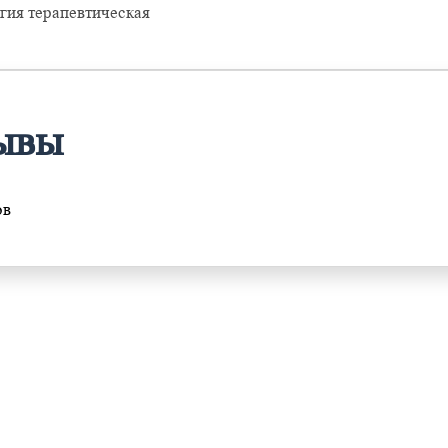
гия терапевтическая
ывы
ов