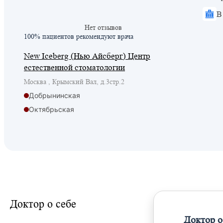
В
Нет отзывов
100% пациентов
рекомендуют врача
New Iceberg (Нью Айсберг) Центр
естественной стоматологии
Москва , Крымский Вал, д.3стр.2
Добрынинская
Октябрьская
Октябрьская
Парк культуры
Полянка
Доктор о себе
Доктор о