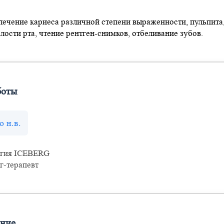
лечение кариеса различной степени выраженности, пульпита
лости рта, чтение рентген-снимков, отбеливание зубов.
боты
о н.в.
огия ICEBERG
г-терапевт
ание