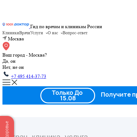
Гид по врачам и клиникам России
Клиники
Врачи
Услуги
О нас
Вопрос-ответ
Москва
Ваш город - Москва?
Да, он
Нет, не он
+7 495 414-37-73
Только До
Получите п
15.08