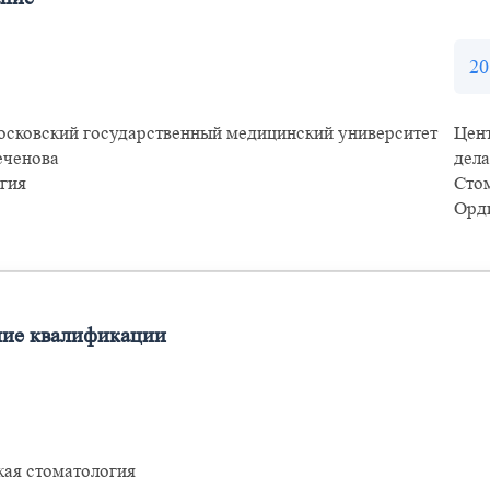
20
сковский государственный медицинский университет
Цент
еченова
дел
гия
Сто
Орд
ие квалификации
кая стоматология