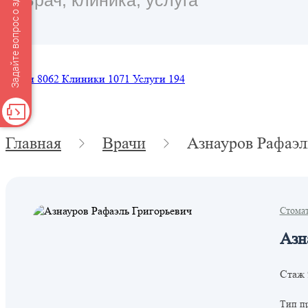
Задайте вопрос о здоровье
Врачи
8062
Клиники
1071
Услуги
194
Главная
Врачи
Азнауров Рафаэл
Стома
Азн
Стаж 
Тип п