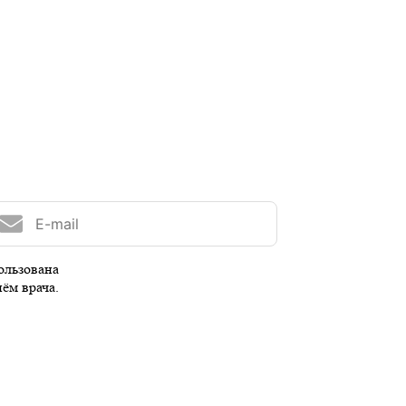
ользована
иём врача.