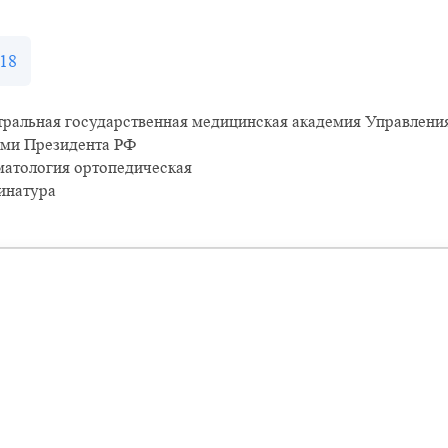
18
ральная государственная медицинская академия Управлени
ами Президента РФ
матология ортопедическая
инатура