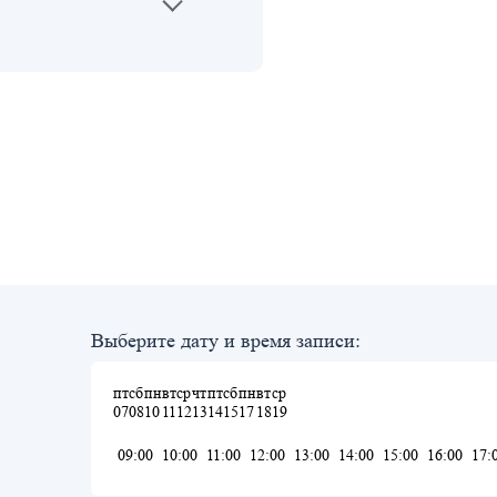
Выберите дату и время записи:
пт
сб
пн
вт
ср
чт
пт
сб
пн
вт
ср
07
08
10
11
12
13
14
15
17
18
19
09:00
10:00
11:00
12:00
13:00
14:00
15:00
16:00
17: