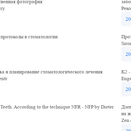
твенная фотография
заб
try
Рек
20
протоколы в стоматологии
Про
Siro
20
ка и планирование стоматологического лечения
K2 -
entr
Eng
20
 Teeth. According to the technique NFR - NFP by Dieter
Дзен
на 
Zen 