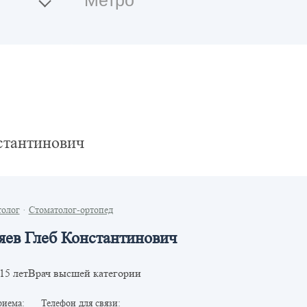
стантинович
толог
·
Стоматолог-ортопед
яев Глеб Константинович
Врач высшей категории
15 лет
риема:
Телефон для связи: