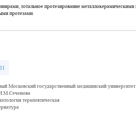
инирами, тотальное протезирование металлокерамическими 
ыми протезами.
11
вый Московский государственный медицинский университет
 И.М.Сеченова
атология терапевтическая
ернатура