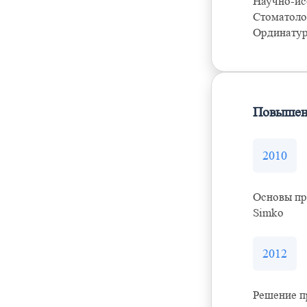
Научно-ис
Стоматоло
Ординату
Повышен
2010
Oсновы пр
Simko
2012
Решение п