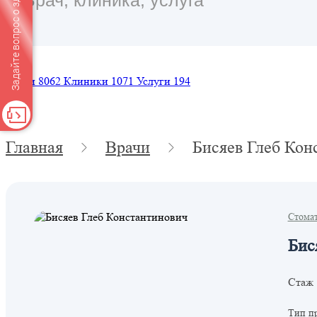
Задайте вопрос о здоровье
Врачи
8062
Клиники
1071
Услуги
194
Главная
Врачи
Бисяев Глеб Кон
Стома
Бис
Стаж 
Тип п