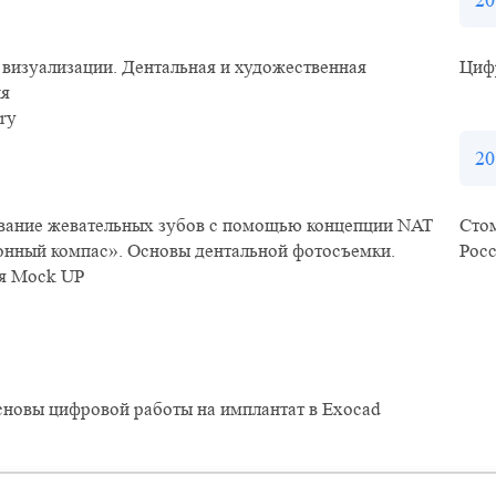
20
 визуализации. Дентальная и художественная
Циф
ия
try
20
ание жевательных зубов с помощью концепции NAT
Сто
нный компас». Основы дентальной фотосъемки.
Рос
я Mock UP
сновы цифровой работы на имплантат в Exocad