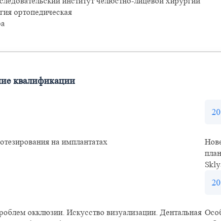
следовательский институт челюстно-лицевой хирургии
гия ортопедическая
ра
ие квалификации
20
отезирования на имплантатах
Нове
план
Skly
20
роблем окклюзии. Искусство визуализации. Дентальная
Особ