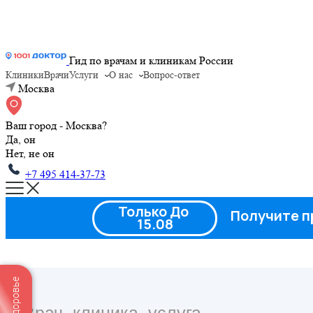
Гид по врачам и клиникам России
Клиники
Врачи
Услуги
О нас
Вопрос-ответ
Москва
Ваш город - Москва?
Да, он
Нет, не он
+7 495 414-37-73
Только До
Получите п
15.08