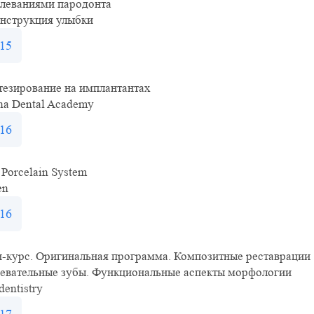
олеваниями пародонта
онструкция улыбки
15
тезирование на имплантантах
na Dental Academy
16
 Porcelain System
en
16
-курс. Оригинальная программа. Композитные реставрации
жевательные зубы. Функциональные аспекты морфологии
dentistry