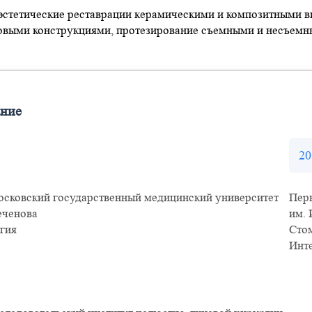
эстетические реставрации керамическими и композитными в
овыми конструкциями, протезирование съемными и несъемн
ание
20
сковский государственный медицинский университет
Пер
еченова
им.
гия
Стом
Инт