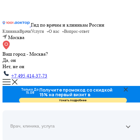
Гид по врачам и клиникам России
Клиники
Врачи
Услуги
О нас
Вопрос-ответ
Москва
Ваш город - Москва?
Да, он
Нет, не он
+7 495 414-37-73
Получите промокод со скидкой
Только До
15.08
15% на первый визит в
стоматологию
Узнать подробнее