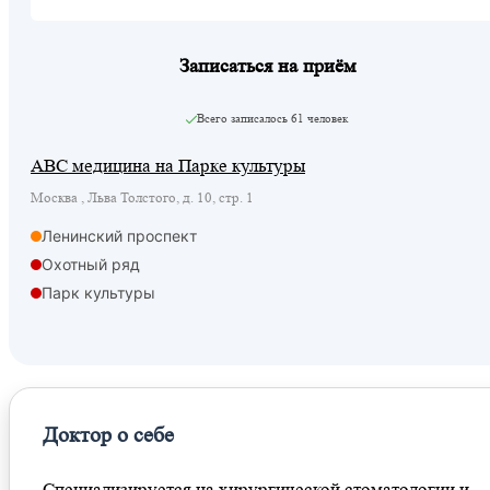
Записаться на приём
Всего записалось
61 человек
ABC медицина на Парке культуры
Москва , Льва Толстого, д. 10, стр. 1
Ленинский проспект
Охотный ряд
Парк культуры
Фрунзенская
Шаболовская
Парк культуры
Площадь Гагарина
Доктор о себе
Специализируется на хирургической стоматологии и