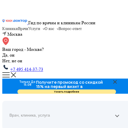
Гид по врачам и клиникам России
Клиники
Врачи
Услуги
О нас
Вопрос-ответ
Москва
Ваш город - Москва?
Да, он
Нет, не он
+7 495 414-37-73
Получите промокод со скидкой
Только До
15.08
15% на первый визит в
стоматологию
Узнать подробнее