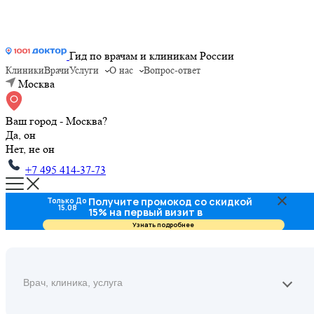
Гид по врачам и клиникам России
Клиники
Врачи
Услуги
О нас
Вопрос-ответ
Москва
Ваш город - Москва?
Да, он
Нет, не он
+7 495 414-37-73
Получите промокод со скидкой
Только До
15.08
15% на первый визит в
стоматологию
Узнать подробнее