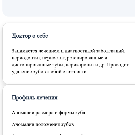
Савеловская
Тверская
Трубная
Цветной бульвар
Доктор о себе
Чеховская
Савеловская
Занимается лечением и диагностикой заболеваний:
Савеловская
периодонтит, периостит, ретенированные и
Рижская
дистопированные зубы, перикоронит и др. Проводит
Ермакова Роща
удаление зубов любой сложности.
Профиль лечения
Аномалии размера и формы зуба
Аномалии положения зубов