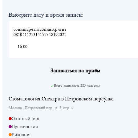
Выберите дату и время записи:
сб
пн
вт
ср
чт
пт
сб
пн
вт
ср
чт
пт
08
10
11
12
13
14
15
17
18
19
20
21
16:00
Записаться на приём
Всего записалось
223 человека
Стоматология Спектра в Петровском переулке
Москва , Петровский пер., д. 5, стр. 4
Охотный ряд
Пушкинская
Рижская