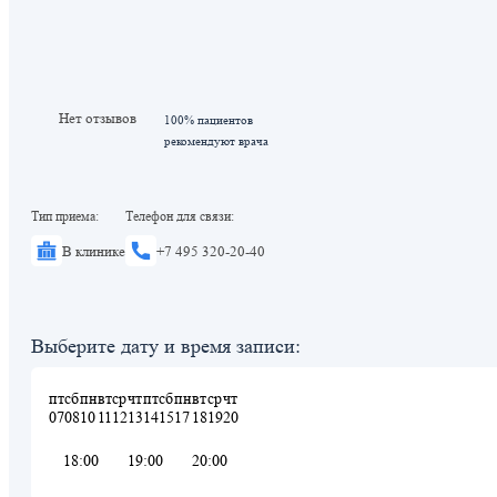
Нет отзывов
100% пациентов
рекомендуют врача
Тип приема:
Телефон для связи:
В клинике
+7 495 320-20-40
Выберите дату и время записи:
пт
сб
пн
вт
ср
чт
пт
сб
пн
вт
ср
чт
07
08
10
11
12
13
14
15
17
18
19
20
18:00
19:00
20:00