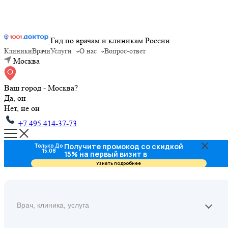
Гид по врачам и клиникам России
Клиники
Врачи
Услуги
О нас
Вопрос-ответ
Москва
Ваш город - Москва?
Да, он
Нет, не он
+7 495 414-37-73
Получите промокод со скидкой
Только До
15.08
15% на первый визит в
стоматологию
Узнать подробнее