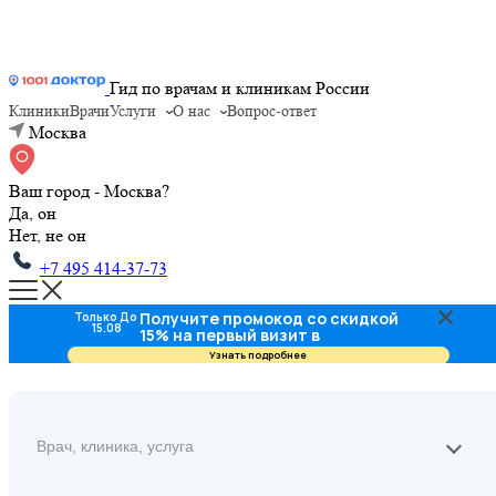
Гид по врачам и клиникам России
Клиники
Врачи
Услуги
О нас
Вопрос-ответ
Москва
Ваш город - Москва?
Да, он
Нет, не он
+7 495 414-37-73
Получите промокод со скидкой
Только До
15.08
15% на первый визит в
стоматологию
Узнать подробнее