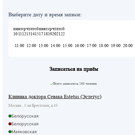
Выберите дату и время записи:
пн
вт
ср
чт
пт
сб
пн
вт
ср
чт
пт
сб
10
11
12
13
14
15
17
18
19
20
21
22
11:00
12:00
13:00
14:00
15:00
16:00
17:00
18:00
19:00
20:00
Записаться на приём
Всего записалось
168 человек
Клиника доктора Севака Estetus (Эстетус)
Москва , 1-ая Брестская, д.43
Белорусская
Белорусская
Маяковская