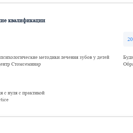
ие квалификации
20
психологические методики лечения зубов у детей
Будн
ентр Стомсеминар
Обр
 с нуля с практикой
ctice