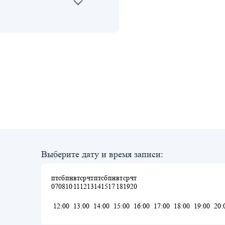
Выберите дату и время записи:
пт
сб
пн
вт
ср
чт
пт
сб
пн
вт
ср
чт
07
08
10
11
12
13
14
15
17
18
19
20
12:00
13:00
14:00
15:00
16:00
17:00
18:00
19:00
20: