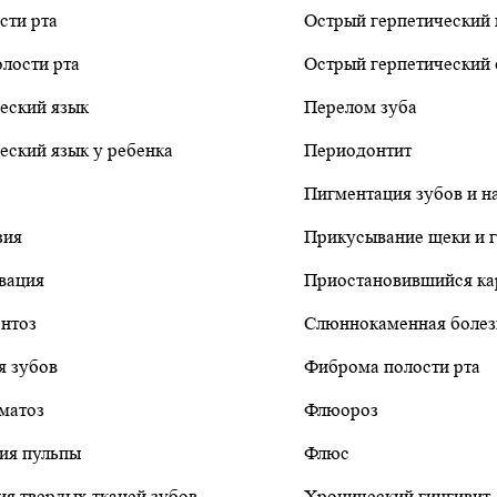
сти рта
Острый герпетический 
олости рта
Острый герпетический 
еский язык
Перелом зуба
еский язык у ребенка
Периодонтит
Пигментация зубов и н
зия
Прикусывание щеки и 
вация
Приостановившийся ка
нтоз
Слюннокаменная болез
я зубов
Фиброма полости рта
матоз
Флюороз
ия пульпы
Флюс
ия твердых тканей зубов
Хронический гингивит