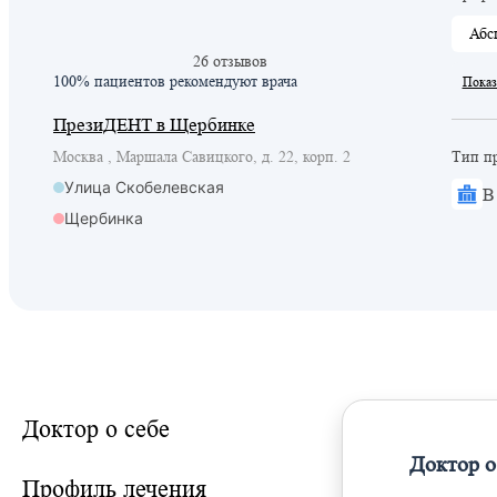
Абс
26 отзывов
100% пациентов
рекомендуют врача
Показ
ПрезиДЕНТ в Щербинке
Москва , Маршала Савицкого, д. 22, корп. 2
Тип п
Улица Скобелевская
В
Щербинка
Остафьево
Доктор о себе
Доктор о
Профиль лечения