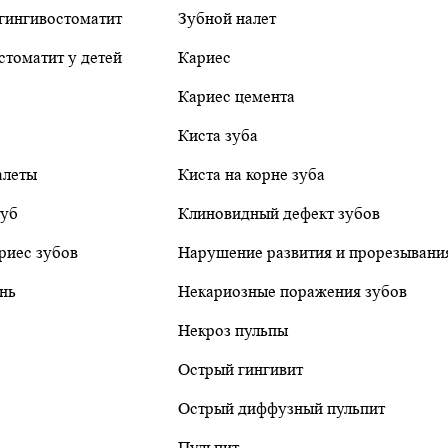
гингивостоматит
Зубной налет
стоматит у детей
Кариес
Кариес цемента
Киста зуба
алеты
Киста на корне зуба
губ
Клиновидный дефект зубов
риес зубов
Нарушение развития и прорезывани
нь
Некариозные поражения зубов
Некроз пульпы
Острый гингивит
Острый диффузный пульпит
Пульпит