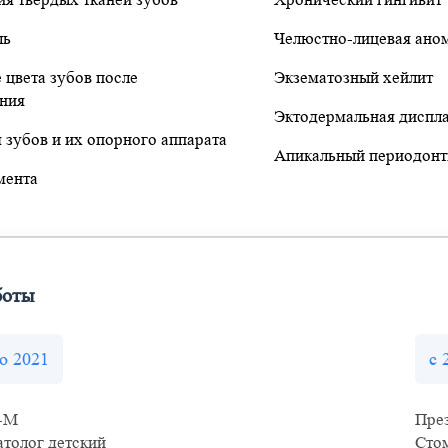
ль
Челюстно-лицевая ано
 цвета зубов после
Экзематозный хейлит
ния
Эктодермальная диспл
 зубов и их опорного аппарата
Апикальный периодонт
мента
боты
по 2021
с 
-М
Пре
атолог детский
Стом