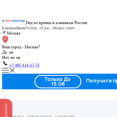
Гид по врачам и клиникам России
Клиники
Врачи
Услуги
О нас
Вопрос-ответ
Москва
Ваш город - Москва?
Да, он
Нет, не он
+7 495 414-37-73
Только До
Получите п
15.08