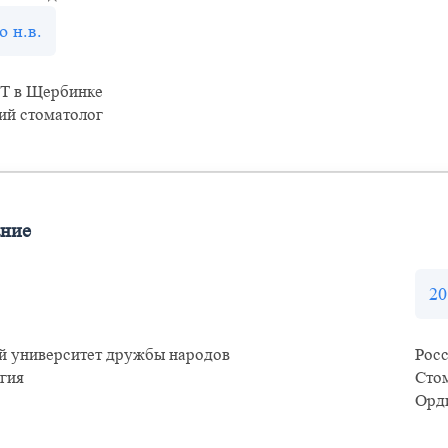
о н.в.
Т в Щербинке
кий стоматолог
ание
20
й университет дружбы народов
Рос
гия
Стом
Орд