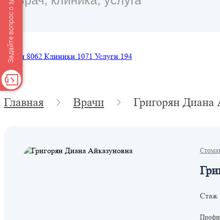
Задайте вопрос о здоровье
Врачи
8062
Клиники
1071
Услуги
194
Главная
Врачи
Григорян Диана 
Стома
Гри
Стаж 
Профил