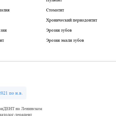
малия
Стоматит
Хронический периодонтит
азия
Эрозия зубов
ит
Эрозия эмали зубов
2021 по н.в.
зиДЕНТ на Ленинском
атолог-терапевт