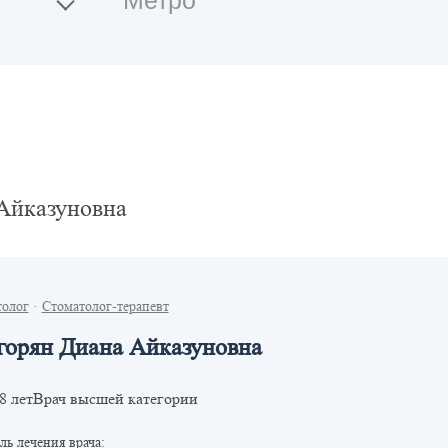
Айказуновна
толог
·
Стоматолог-терапевт
горян Диана Айказуновна
Врач высшей категории
8 лет
ь лечения врача: