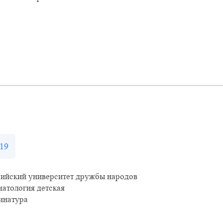
19
сийский университет дружбы народов
атология детская
инатура