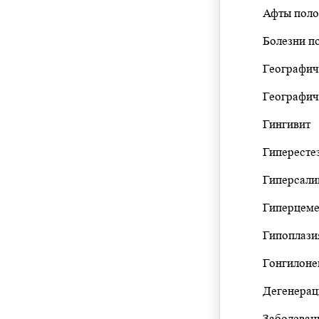
Афты поло
Болезни п
Географич
Географич
Гингивит
Гипересте
Гиперсали
Гиперцеме
Гипоплази
Гонгилоне
Дегенерац
Заболеван