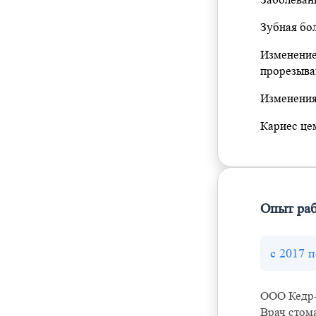
Зубная бо
Изменение
прорезыва
Изменения
Кариес це
Опыт ра
с 2017 
ООО Кедр
Врач стом