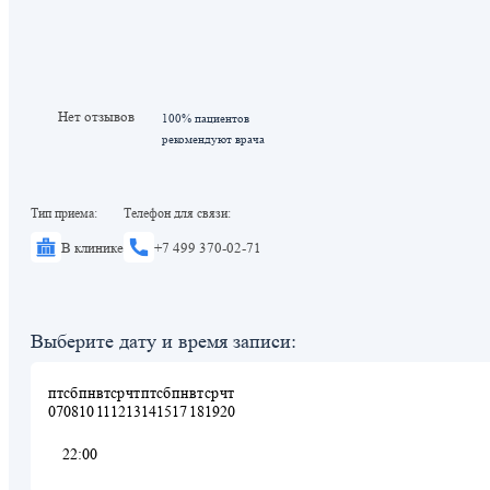
Нет отзывов
100% пациентов
рекомендуют врача
Тип приема:
Телефон для связи:
В клинике
+7 499 370-02-71
Выберите дату и время записи:
пт
сб
пн
вт
ср
чт
пт
сб
пн
вт
ср
чт
07
08
10
11
12
13
14
15
17
18
19
20
22:00