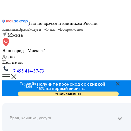
Гид по врачам и клиникам России
Клиники
Врачи
Услуги
О нас
Вопрос-ответ
Москва
Ваш город - Москва?
Да, он
Нет, не он
+7 495 414-37-73
Получите промокод со скидкой
Только До
15.08
15% на первый визит в
стоматологию
Узнать подробнее