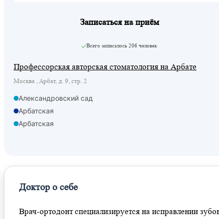
Записаться на приём
Всего записалось
206 человек
Профессорская авторская стоматология на Арбате
Москва , Арбат, д. 9, стр. 2
Александровский сад
Арбатская
Арбатская
Кропоткинская
Охотный ряд
Смоленская
Ермакова Роща
Доктор о себе
Врач-ортодонт специализируется на исправлении зубов