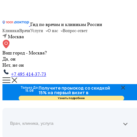
Гид по врачам и клиникам России
Клиники
Врачи
Услуги
О нас
Вопрос-ответ
Москва
Ваш город - Москва?
Да, он
Нет, не он
+7 495 414-37-73
Получите промокод со скидкой
Только До
15.08
15% на первый визит в
стоматологию
Узнать подробнее