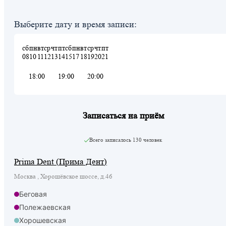
Выберите дату и время записи:
сб
пн
вт
ср
чт
пт
сб
пн
вт
ср
чт
пт
08
10
11
12
13
14
15
17
18
19
20
21
18:00
19:00
20:00
Записаться на приём
Всего записалось
130 человек
Prima Dent (Прима Дент)
Москва , Хорошёвское шоссе, д.46
Беговая
Полежаевская
Хорошевская