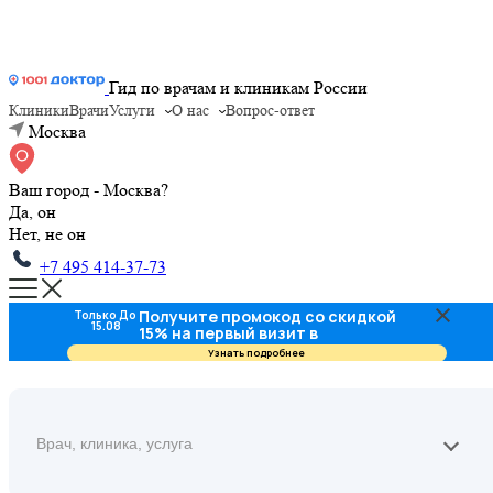
Гид по врачам и клиникам России
Клиники
Врачи
Услуги
О нас
Вопрос-ответ
Москва
Ваш город - Москва?
Да, он
Нет, не он
+7 495 414-37-73
Получите промокод со скидкой
Только До
15.08
15% на первый визит в
стоматологию
Узнать подробнее