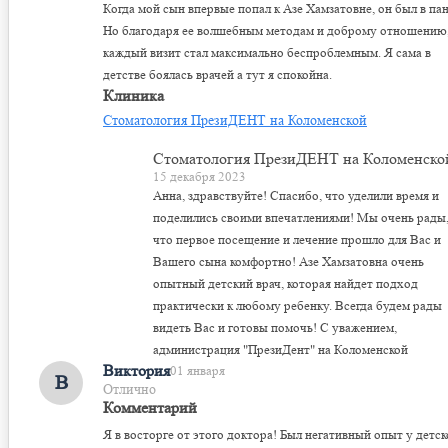
Когда мой сын впервые попал к Азе Хамзатовне, он был в пан
Но благодаря ее волшебным методам и доброму отношению
каждый визит стал максимально беспроблемным. Я сама в
детстве боялась врачей а тут я спокойна.
Клиника
Стоматология ПрезиДЕНТ на Коломенской
Стоматология ПрезиДЕНТ на Коломенско
15 декабря 2023
Анна, здравствуйте! Спасибо, что уделили время и
поделились своими впечатлениями! Мы очень рады
что первое посещение и лечение прошло для Вас и
Вашего сына комфортно! Азе Хамзатовна очень
опытный детский врач, которая найдет подход
практически к любому ребенку. Всегда будем рады
видеть Вас и готовы помочь! С уважением,
администрация "ПрезиДент" на Коломенской
Виктория
01 января
В
Отлично
Комментарий
Я в восторге от этого доктора! Был негативный опыт у детск