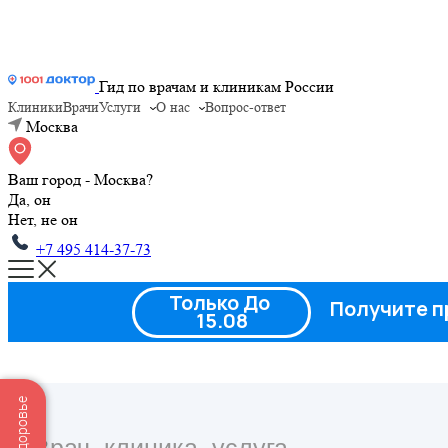
Гид по врачам и клиникам России
Клиники
Врачи
Услуги
О нас
Вопрос-ответ
Москва
Ваш город - Москва?
Да, он
Нет, не он
+7 495 414-37-73
Только До
Получите п
15.08