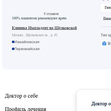
Гин
8 отзывов
100% пациентов
рекомендуют врача
Показ
Клиника Импладент на Щёлковской
Москва , Щелковское ш., д. 61
Тип п
Измайловская
В
Первомайская
Щелковская
Локомотив
Доктор о себе
Доктор о
Профиль лечения