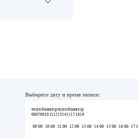
Выберите дату и время записи:
чт
пт
сб
пн
вт
ср
чт
пт
сб
пн
вт
ср
06
07
08
10
11
12
13
14
15
17
18
19
09:00
10:00
11:00
12:00
13:00
14:00
15:00
16:00
17: