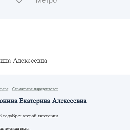
ина Алексеевна
толог
·
Стоматолог-пародонтолог
онина Екатерина Алексеевна
Врач второй категории
3 года
ь лечения врача: