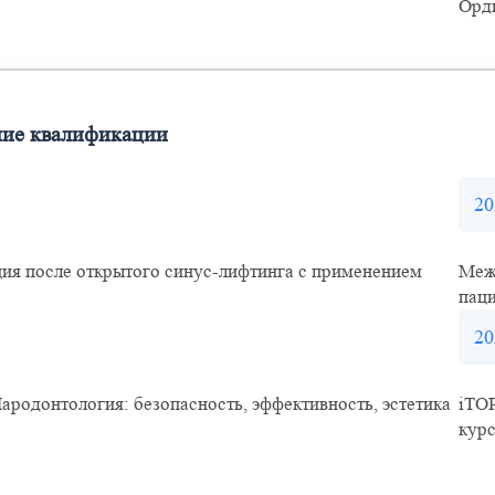
Орд
ие квалификации
20
ия после открытого синус-лифтинга с применением
Меж
паци
20
Пародонтология: безопасность, эффективность, эстетика
iTOP
кур