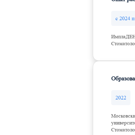
с 2024 п
ИмплаДЕ
Стоматоло
Образов
2022
Московски
университ
Стоматоло