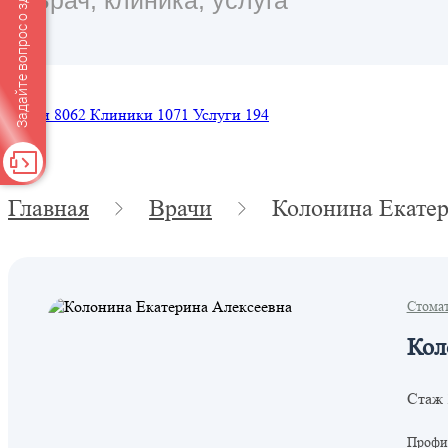
Задайте вопрос о здоровье
Врачи
8062
Клиники
1071
Услуги
194
Главная
Врачи
Колонина Екатер
Стома
Кол
Стаж 
Профил