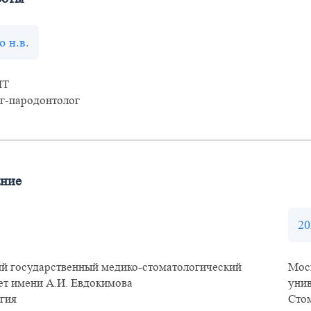
о н.в.
НТ
г-пародонтолог
ание
20
й государственный медико-стоматологический
Мос
ет имени А.И. Евдокимова
унив
гия
Стом