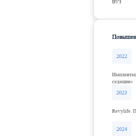
ВУЗ
Повышен
2022
Имплантац
седации»
2023
Revylife. 
2024