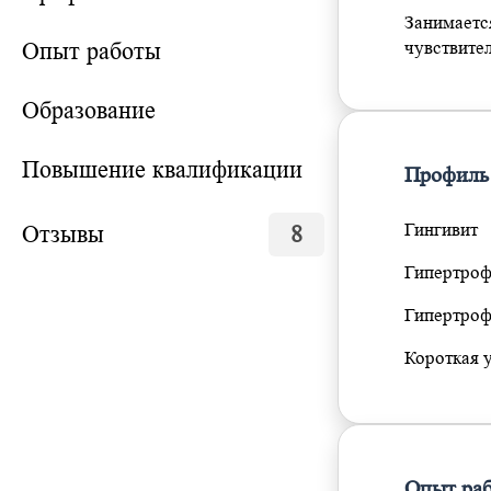
Занимается
Опыт работы
чувствител
Образование
Повышение квалификации
Профиль
Гингивит
Отзывы
8
Гипертроф
Гипертроф
Короткая 
Опыт ра