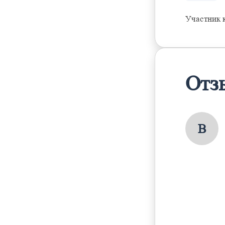
Участник
Отз
В