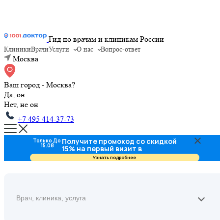
Гид по врачам и клиникам России
Клиники
Врачи
Услуги
О нас
Вопрос-ответ
Москва
Ваш город - Москва?
Да, он
Нет, не он
+7 495 414-37-73
Получите промокод со скидкой
Только До
15.08
15% на первый визит в
стоматологию
Узнать подробнее