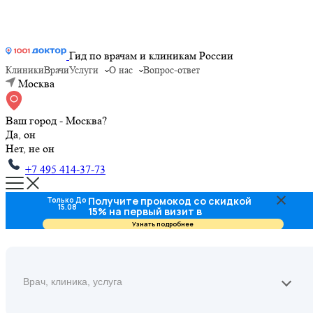
Гид по врачам и клиникам России
Клиники
Врачи
Услуги
О нас
Вопрос-ответ
Москва
Ваш город - Москва?
Да, он
Нет, не он
+7 495 414-37-73
Получите промокод со скидкой
Только До
15.08
15% на первый визит в
стоматологию
Узнать подробнее