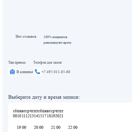
Нет отзывов
100% пациентов
рекомендуют врача
Тип приема:
Телефон для связи:
В клинике
+7 495 011-05-68
Выберите дату и время записи:
сб
пн
вт
ср
чт
пт
сб
пн
вт
ср
чт
пт
08
10
11
12
13
14
15
17
18
19
20
21
19:00
20:00
21:00
22:00