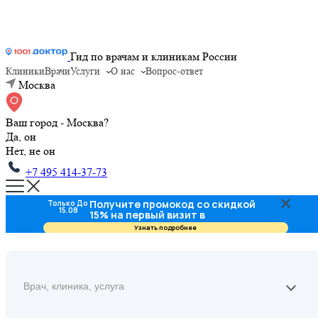
Гид по врачам и клиникам России
Клиники
Врачи
Услуги
О нас
Вопрос-ответ
Москва
Ваш город - Москва?
Да, он
Нет, не он
+7 495 414-37-73
Получите промокод со скидкой
Только До
15.08
15% на первый визит в
стоматологию
Узнать подробнее