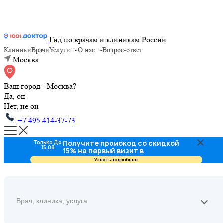
Гид по врачам и клиникам России
Клиники
Врачи
Услуги
О нас
Вопрос-ответ
Москва
Ваш город - Москва?
Да, он
Нет, не он
+7 495 414-37-73
Получите промокод со скидкой
Только До
15.08
15% на первый визит в
стоматологию
Узнать подробнее