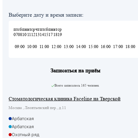
Выберите дату и время записи:
пт
сб
пн
вт
ср
чт
пт
сб
пн
вт
ср
07
08
10
11
12
13
14
15
17
18
19
09:00
10:00
11:00
12:00
13:00
14:00
15:00
16:00
17:00
18:00
Записаться на приём
Всего записалось
165 человек
Стоматологическая клиника Faceline на Тверской
Москва , Леонтьевский пер., д.11
Арбатская
Арбатская
Охотный ряд