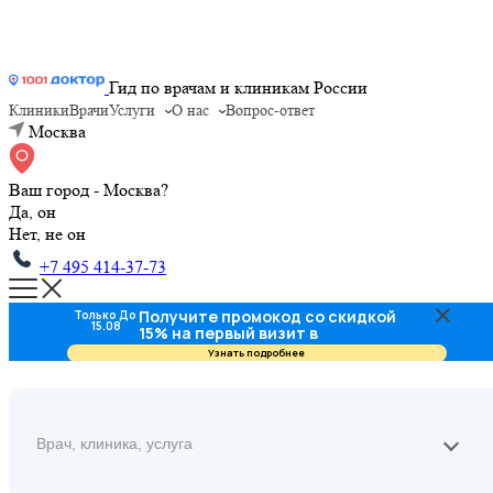
Гид по врачам и клиникам России
Клиники
Врачи
Услуги
О нас
Вопрос-ответ
Москва
Ваш город - Москва?
Да, он
Нет, не он
+7 495 414-37-73
Получите промокод со скидкой
Только До
15.08
15% на первый визит в
стоматологию
Узнать подробнее