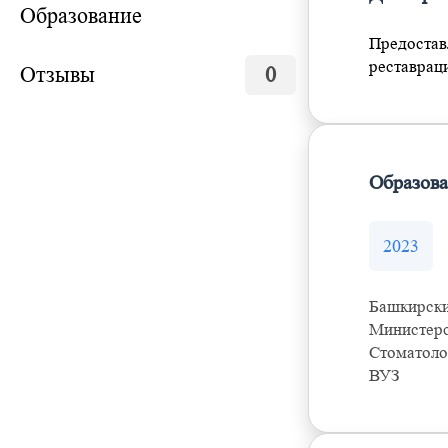
Образование
Предостав
реставраци
Отзывы
0
Образов
2023
Башкирски
Министерс
Стоматоло
ВУЗ