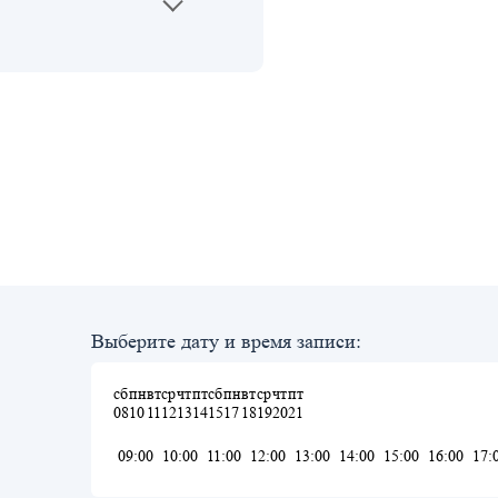
Выберите дату и время записи:
сб
пн
вт
ср
чт
пт
сб
пн
вт
ср
чт
пт
08
10
11
12
13
14
15
17
18
19
20
21
09:00
10:00
11:00
12:00
13:00
14:00
15:00
16:00
17: