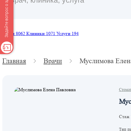
Задайте вопрос о здоровье
Врачи
8062
Клиники
1071
Услуги
194
Главная
Врачи
Муслимова Елен
Стома
Мус
Стаж 
Тип п