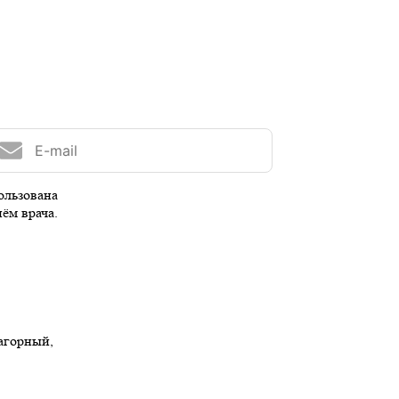
ользована
иём врача.
Нагорный,