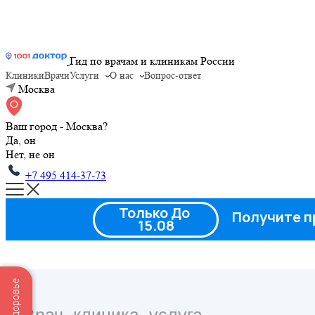
Гид по врачам и клиникам России
Клиники
Врачи
Услуги
О нас
Вопрос-ответ
Москва
Ваш город - Москва?
Да, он
Нет, не он
+7 495 414-37-73
Только До
Получите п
15.08