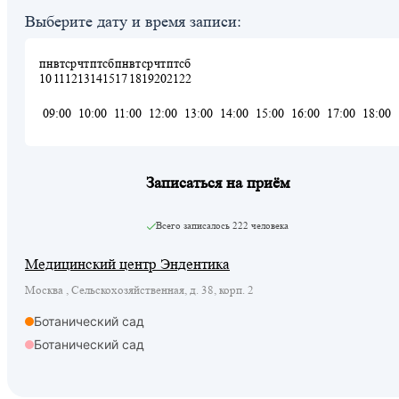
Выберите дату и время записи:
пн
вт
ср
чт
пт
сб
пн
вт
ср
чт
пт
сб
10
11
12
13
14
15
17
18
19
20
21
22
09:00
10:00
11:00
12:00
13:00
14:00
15:00
16:00
17:00
18:00
Записаться на приём
Всего записалось
222 человека
Медицинский центр Эндентика
Москва , Сельскохозяйственная, д. 38, корп. 2
Ботанический сад
Ботанический сад