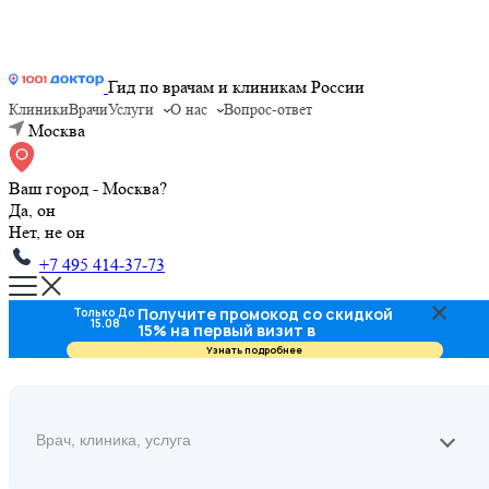
Гид по врачам и клиникам России
Клиники
Врачи
Услуги
О нас
Вопрос-ответ
Москва
Ваш город - Москва?
Да, он
Нет, не он
+7 495 414-37-73
Получите промокод со скидкой
Только До
15.08
15% на первый визит в
стоматологию
Узнать подробнее