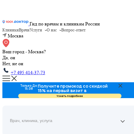
Гид по врачам и клиникам России
Клиники
Врачи
Услуги
О нас
Вопрос-ответ
Москва
Ваш город - Москва?
Да, он
Нет, не он
+7 495 414-37-73
Получите промокод со скидкой
Только До
15.08
15% на первый визит в
стоматологию
Узнать подробнее