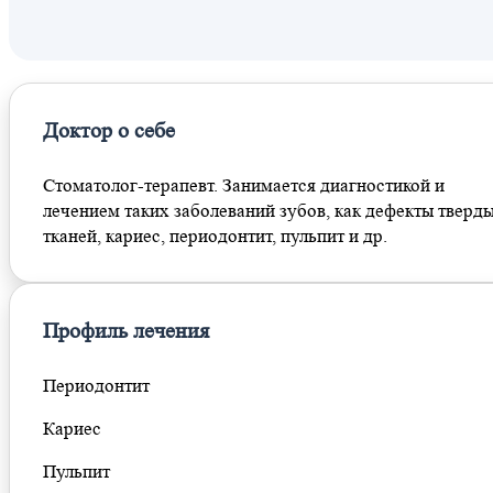
Маяковская
Охотный ряд
Рижская
Сухаревская
Доктор о себе
Трубная
Цветной бульвар
Стоматолог-терапевт. Занимается диагностикой и
Рижская
лечением таких заболеваний зубов, как дефекты тверд
Марьина Роща
тканей, кариес, периодонтит, пульпит и др.
Ермакова Роща
Профиль лечения
Периодонтит
Кариес
Пульпит