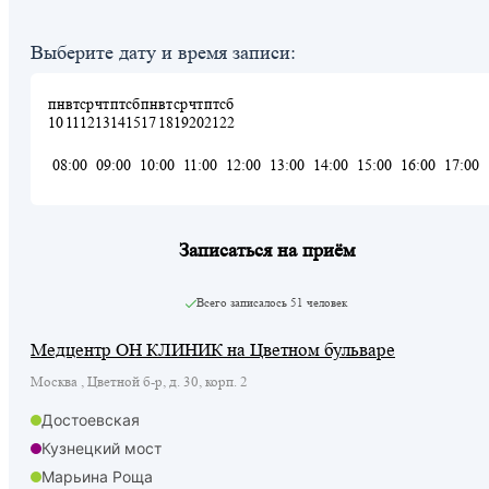
Выберите дату и время записи:
пн
вт
ср
чт
пт
сб
пн
вт
ср
чт
пт
сб
10
11
12
13
14
15
17
18
19
20
21
22
08:00
09:00
10:00
11:00
12:00
13:00
14:00
15:00
16:00
17:00
Записаться на приём
Всего записалось
51 человек
Медцентр ОН КЛИНИК на Цветном бульваре
Москва , Цветной б-р, д. 30, корп. 2
Достоевская
Кузнецкий мост
Марьина Роща