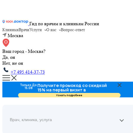
Гид по врачам и клиникам России
Клиники
Врачи
Услуги
О нас
Вопрос-ответ
Москва
Ваш город - Москва?
Да, он
Нет, не он
+7 495 414-37-73
Получите промокод со скидкой
Только До
15.08
15% на первый визит в
стоматологию
Узнать подробнее