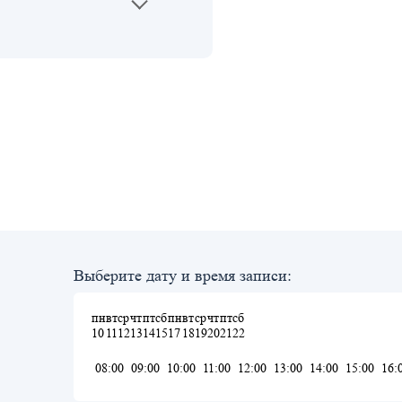
Выберите дату и время записи:
пн
вт
ср
чт
пт
сб
пн
вт
ср
чт
пт
сб
10
11
12
13
14
15
17
18
19
20
21
22
08:00
09:00
10:00
11:00
12:00
13:00
14:00
15:00
16: