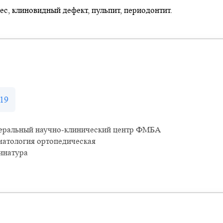
ес, клиновидный дефект, пульпит, периодонтит.
19
еральный научно-клинический центр ФМБА
матология ортопедическая
инатура