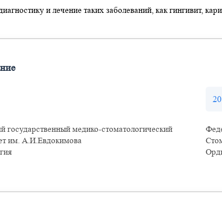
иагностику и лечение таких заболеваний, как гингивит, кари
ание
20
й государственный медико-стоматологический
Фед
ет им. А.И.Евдокимова
Сто
гия
Орд