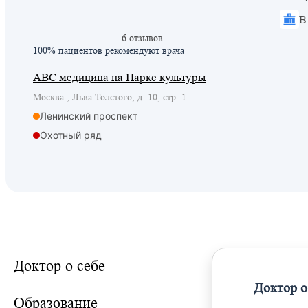
В
6 отзывов
100% пациентов
рекомендуют врача
ABC медицина на Парке культуры
Москва , Льва Толстого, д. 10, стр. 1
Ленинский проспект
Охотный ряд
Парк культуры
Фрунзенская
Шаболовская
Парк культуры
Площадь Гагарина
Доктор о себе
Доктор о
Образование