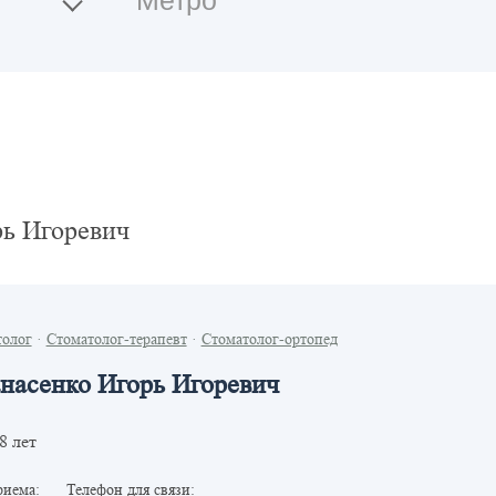
ь Игоревич
толог
·
Стоматолог-терапевт
·
Стоматолог-ортопед
насенко Игорь Игоревич
8 лет
риема:
Телефон для связи: