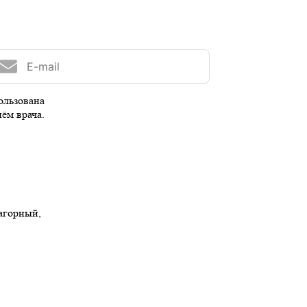
ользована
иём врача.
Нагорный,