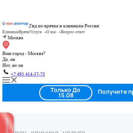
Гид по врачам и клиникам России
Клиники
Врачи
Услуги
О нас
Вопрос-ответ
Москва
Ваш город - Москва?
Да, он
Нет, не он
+7 495 414-37-73
Только До
Получите п
15.08