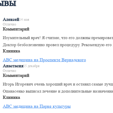
ывы
Алексей
14 мая
Отлично
Комментарий
Изумительный врач! Я считаю, что его должны премироват
Доктор безболезненно провел процедуру. Рекомендую его 
Клиника
ABC медицина на Проспекте Вернадского
Анастасия
15 декабря
Отлично
Комментарий
Игорь Игоревич очень хороший врач и оставил самые лучш
Опанасенко выписал лечение и дополнительные назначения
Клиника
ABC медицина на Парке культуры