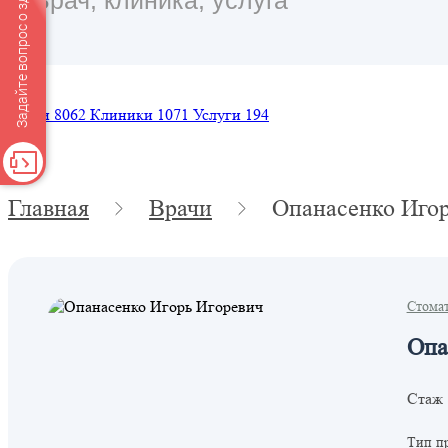
Задайте вопрос о здоровье
Врачи
8062
Клиники
1071
Услуги
194
Главная
Врачи
Опанасенко Игор
Стома
Опа
Стаж 
Тип п