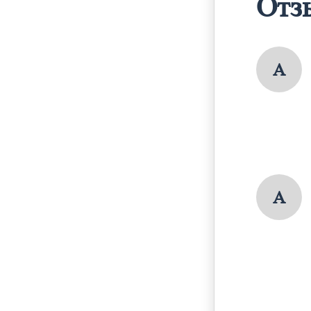
Отз
А
А