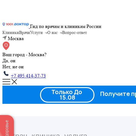
Гид по врачам и клиникам России
Клиники
Врачи
Услуги
О нас
Вопрос-ответ
Москва
Ваш город - Москва?
Да, он
Нет, не он
+7 495 414-37-73
Только До
Получите п
15.08