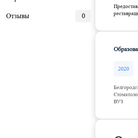
Предостав
реставраци
Отзывы
0
Образов
2020
Белгородс
Стоматоло
ВУЗ