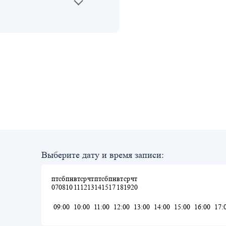
Выберите дату и время записи:
пт
сб
пн
вт
ср
чт
пт
сб
пн
вт
ср
чт
07
08
10
11
12
13
14
15
17
18
19
20
09:00
10:00
11:00
12:00
13:00
14:00
15:00
16:00
17: