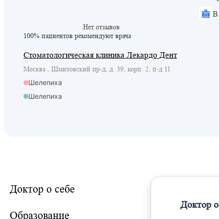
В
Нет отзывов
100% пациентов
рекомендуют врача
Стоматологическая клиника Лекардо Дент
Москва , Шмитовский пр-д, д. 39, корп. 2, п-д 11
Шелепиха
Шелепиха
Тестовская
Тестовская
Доктор о себе
Доктор о
Образование