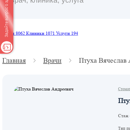
Задайте вопрос о здоровье
Врачи
8062
Клиники
1071
Услуги
194
Главная
Врачи
Птуха Вячеслав
Стома
Пту
Стаж 
Тип п