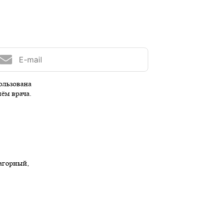
ользована
иём врача.
Нагорный,