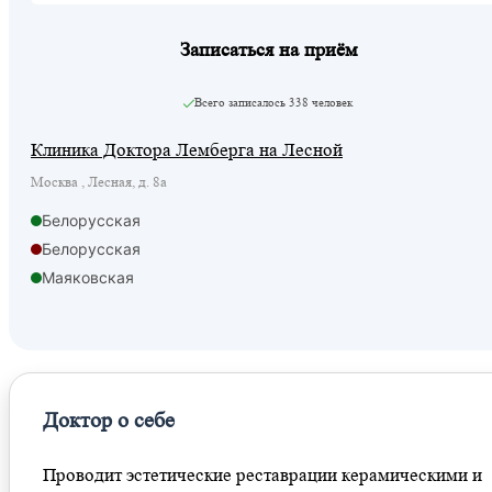
Записаться на приём
Всего записалось
338 человек
Клиника Доктора Лемберга на Лесной
Москва , Лесная, д. 8а
Белорусская
Белорусская
Маяковская
Менделеевская
Новослободская
Охотный ряд
Савеловская
Доктор о себе
Савеловская
Савеловская
Проводит эстетические реставрации керамическими и
Савёловская