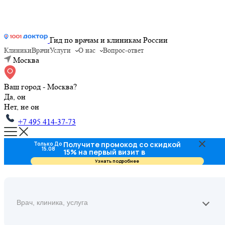
Гид по врачам и клиникам России
Клиники
Врачи
Услуги
О нас
Вопрос-ответ
Москва
Ваш город - Москва?
Да, он
Нет, не он
+7 495 414-37-73
Получите промокод со скидкой
Только До
15.08
15% на первый визит в
стоматологию
Узнать подробнее