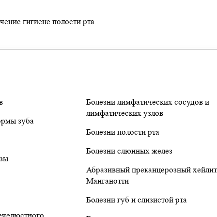
чение гигиене полости рта.
в
Болезни лимфатических сосудов и
лимфатических узлов
ормы зуба
Болезни полости рта
Болезни слюнных желез
зы
Абразивный преканцерозный хейли
Манганотти
Болезни губ и слизистой рта
ечелюстного