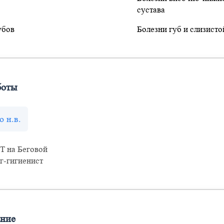
сустава
убов
Болезни губ и слизисто
боты
о н.в.
 на Беговой
г-гигиенист
ание