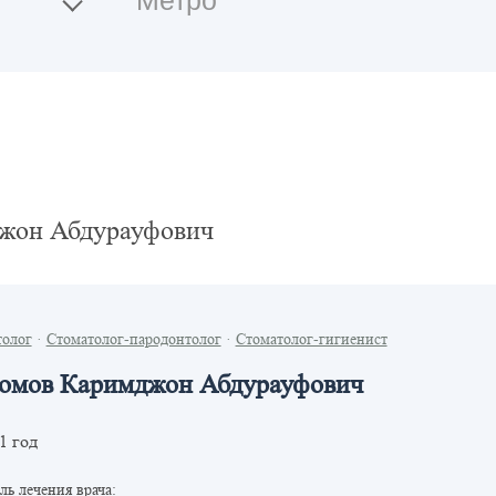
жон Абдурауфович
толог
·
Стоматолог-пародонтолог
·
Стоматолог-гигиенист
омов Каримджон Абдурауфович
1 год
ь лечения врача: