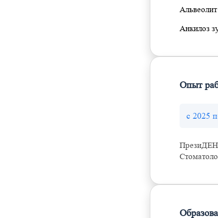
Альвеолит
Анкилоз з
Опыт ра
с 2025 п
ПрезиДЕНТ
Стоматоло
Образов