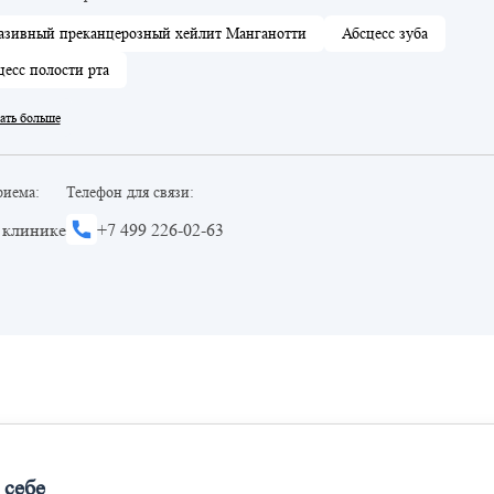
азивный преканцерозный хейлит Манганотти
Абсцесс зуба
цесс полости рта
ать больше
риема:
Телефон для связи:
 клинике
+7 499 226-02-63
 себе