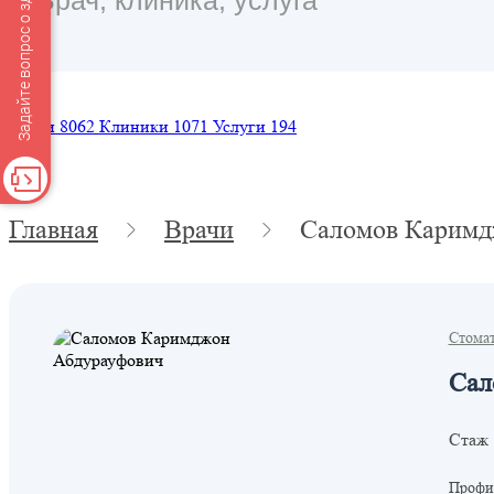
Задайте вопрос о здоровье
Врачи
8062
Клиники
1071
Услуги
194
Главная
Врачи
Саломов Каримд
Стома
Сал
Стаж 
Профил