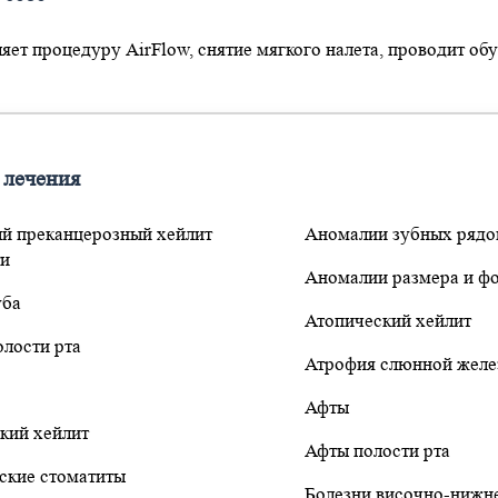
ет процедуру AirFlow, снятие мягкого налета, проводит обу
 лечения
й преканцерозный хейлит
Аномалии зубных рядо
ти
Аномалии размера и ф
уба
Атопический хейлит
олости рта
Атрофия слюнной желе
Афты
кий хейлит
Афты полости рта
ские стоматиты
Болезни височно-нижн