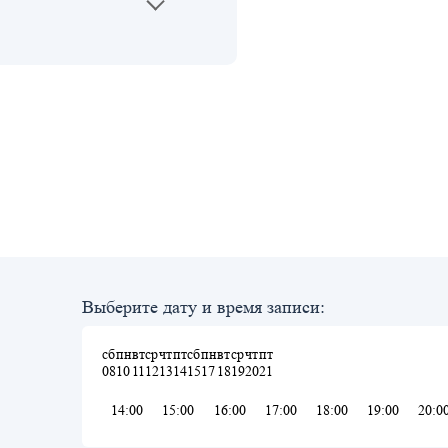
Выберите дату и время записи:
сб
пн
вт
ср
чт
пт
сб
пн
вт
ср
чт
пт
08
10
11
12
13
14
15
17
18
19
20
21
14:00
15:00
16:00
17:00
18:00
19:00
20:0