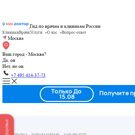
Гид по врачам и клиникам России
Клиники
Врачи
Услуги
О нас
Вопрос-ответ
Москва
Ваш город - Москва?
Да, он
Нет, не он
+7 495 414-37-73
Только До
Получите п
15.08