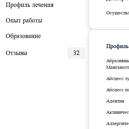
Профиль лечения
Осуществля
Опыт работы
Образование
Профиль
Отзывы
32
Абразивны
Манганот
Абсцесс з
Абсцесс п
Адентия
Актиничес
Аллергиче