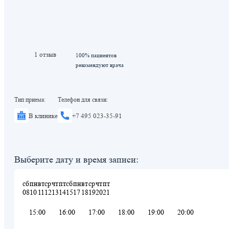
1 отзыв
100% пациентов
рекомендуют врача
Тип приема:
Телефон для связи:
В клинике
+7 495 023-35-91
Выберите дату и время записи:
сб
пн
вт
ср
чт
пт
сб
пн
вт
ср
чт
пт
08
10
11
12
13
14
15
17
18
19
20
21
15:00
16:00
17:00
18:00
19:00
20:00