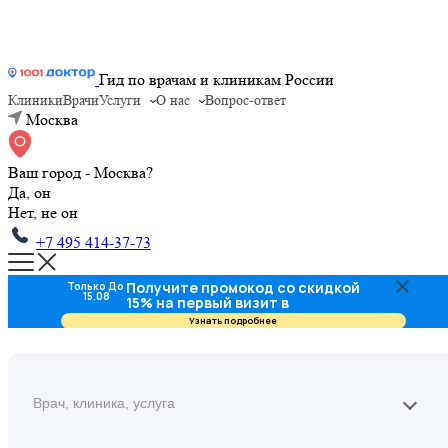
Гид по врачам и клиникам России
Клиники
Врачи
Услуги
О нас
Вопрос-ответ
Москва
Ваш город - Москва?
Да, он
Нет, не он
+7 495 414-37-73
Получите промокод со скидкой
Только До
15.08
15% на первый визит в
стоматологию
Узнать подробнее