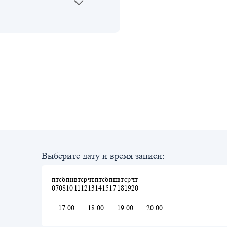
Выберите дату и время записи:
пт
сб
пн
вт
ср
чт
пт
сб
пн
вт
ср
чт
07
08
10
11
12
13
14
15
17
18
19
20
17:00
18:00
19:00
20:00