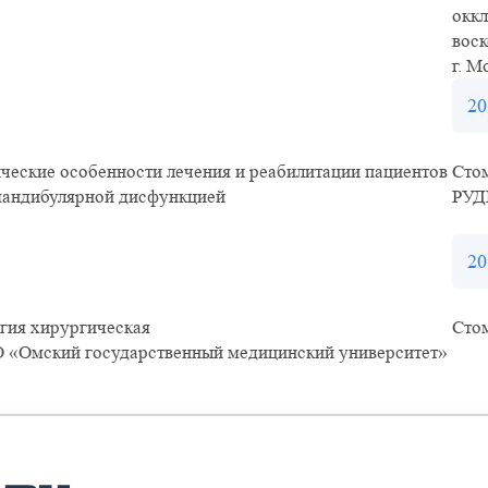
оккл
вос
г. М
20
ческие особенности лечения и реабилитации пациентов
Сто
мандибулярной дисфункцией
РУД
20
гия хирургическая
Стом
«Омский государственный медицинский университет»