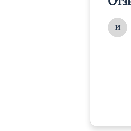
Отз
И