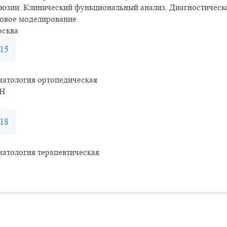
юзии. Клинический функциональный анализ. Диагностическ
ковое моделирование
осква
15
матология ортопедическая
Н
18
атология терапевтическая