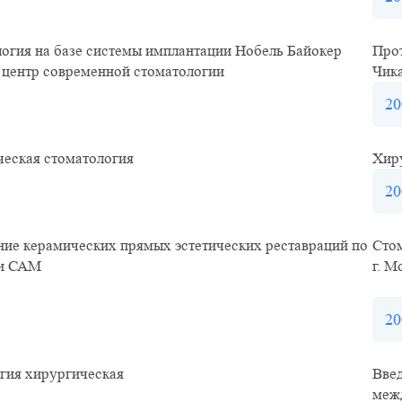
огия на базе системы имплантации Нобель Байокер
Прот
 центр современной стоматологии
Чик
20
ческая стоматология
Хир
20
ние керамических прямых эстетических реставраций по
Стом
ии САМ
г. М
20
гия хирургическая
Введ
меж