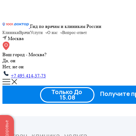
Гид по врачам и клиникам России
Клиники
Врачи
Услуги
О нас
Вопрос-ответ
Москва
Ваш город - Москва?
Да, он
Нет, не он
+7 495 414-37-73
Только До
Получите п
15.08