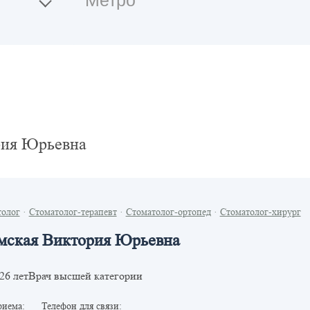
ия Юрьевна
толог
·
Стоматолог-терапевт
·
Стоматолог-ортопед
·
Стоматолог-хирург
ская Виктория Юрьевна
Врач высшей категории
26 лет
риема:
Телефон для связи: