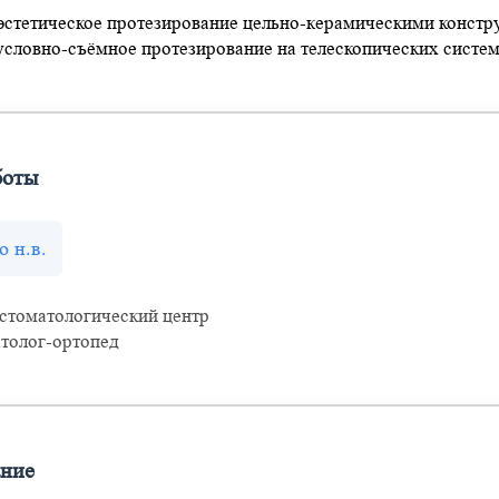
эстетическое протезирование цельно-керамическими констру
 условно-съёмное протезирование на телескопических систем
боты
о н.в.
стоматологический центр
атолог-ортопед
ание