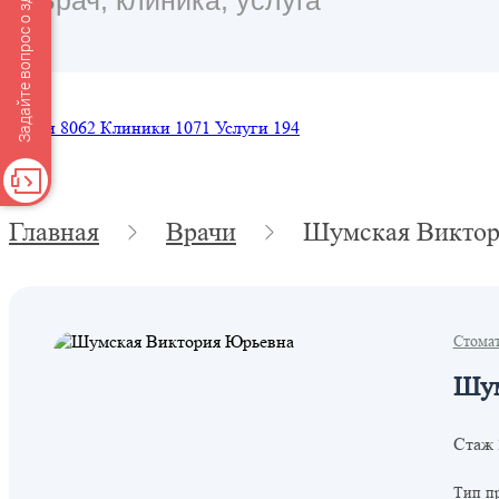
Задайте вопрос о здоровье
Врачи
8062
Клиники
1071
Услуги
194
Главная
Врачи
Шумская Виктор
Стома
Шум
Стаж 
Тип п