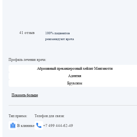
41 отзыв
100% пациентов
рекомендуют врача
Профиль лечения врача:
Абразивный преканцерозный хейлит Манганотти
Адентия
Бруксизм
Показать больше
Тип приема:
Телефон для связи:
В клинике
+7 499 444-62-49