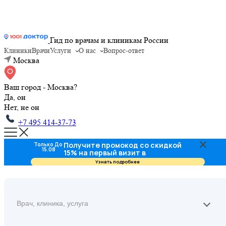
Гид по врачам и клиникам России
Клиники
Врачи
Услуги
О нас
Вопрос-ответ
Москва
Ваш город - Москва?
Да, он
Нет, не он
+7 495 414-37-73
Получите промокод со скидкой
Только До
15.08
15% на первый визит в
стоматологию
Узнать подробнее