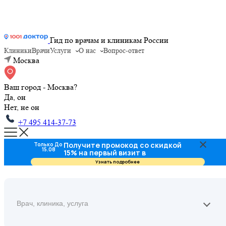
Гид по врачам и клиникам России
Клиники
Врачи
Услуги
О нас
Вопрос-ответ
Москва
Ваш город - Москва?
Да, он
Нет, не он
+7 495 414-37-73
Получите промокод со скидкой
Только До
15.08
15% на первый визит в
стоматологию
Узнать подробнее