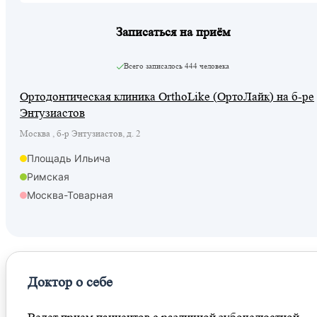
Записаться на приём
Всего записалось
444 человека
Ортодонтическая клиника OrthoLike (ОртоЛайк) на б-ре
Энтузиастов
Москва , б-р Энтузиастов, д. 2
Площадь Ильича
Римская
Москва-Товарная
Доктор о себе