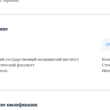
г-терапевт
ание
19
ий государственный медицинский институт,
Кем
гический факультет
Стом
дело
Инт
ие квалификации