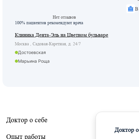
В
Нет отзывов
100% пациентов
рекомендуют врача
Клиника Дента-Эль на Цветном бульваре
Москва , Садовая-Каретная, д. 24/7
Достоевская
Марьина Роща
Охотный ряд
Пушкинская
Рижская
Савеловская
Трубная
Цветной бульвар
Доктор о себе
Чеховская
Доктор о
Савеловская
Опыт работы