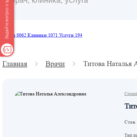
Задайте вопрос о здоровье
Врачи
8062
Клиники
1071
Услуги
194
Главная
Врачи
Титова Наталья 
Стома
Тит
Стаж 
Тип п