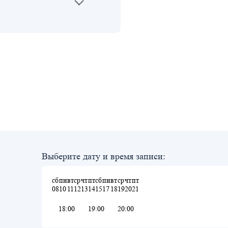
Выберите дату и время записи:
сб
пн
вт
ср
чт
пт
сб
пн
вт
ср
чт
пт
08
10
11
12
13
14
15
17
18
19
20
21
18:00
19:00
20:00