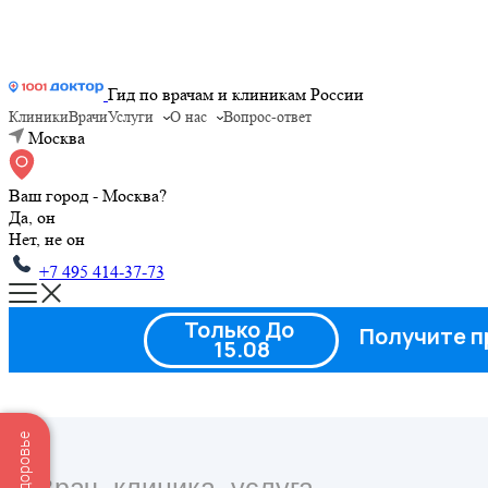
Гид по врачам и клиникам России
Клиники
Врачи
Услуги
О нас
Вопрос-ответ
Москва
Ваш город - Москва?
Да, он
Нет, не он
+7 495 414-37-73
Только До
Получите п
15.08