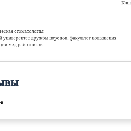
Кли
ческая стоматология
й университет дружбы народов, факультет повышения
ции мед работников
ывы
ов