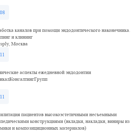
08
ботка каналов при помощи эндодонтического наконечника.
пинг и клининг
sply, Москва
11
нические аспекты ежедневной эндодонтии
икалКонсалтингГрупп
11
билитация пациентов высокоэстетичными несъемными
педическими конструкциями (вкладки, накладки, виниры из
амики и композициционных материалов)