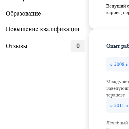
Савеловская
Ведущий сп
Рижская
Образование
кариес, пе
Марьина Роща
Ермакова Роща
Повышение квалификации
Отзывы
0
Опыт ра
с 2008 
Междунаро
Заведующи
терапевт
с 2011 п
Лечебный