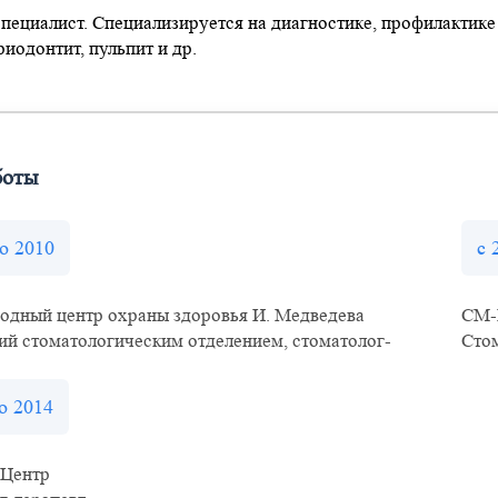
ециалист. Специализируется на диагностике, профилактике 
риодонтит, пульпит и др.
боты
по 2010
с 
дный центр охраны здоровья И. Медведева
СМ-
й стоматологическим отделением, стоматолог-
Стом
о 2014
 Центр