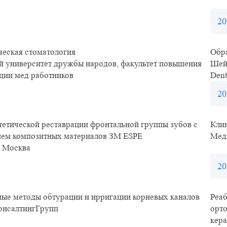
20
ческая стоматология
Обра
й университет дружбы народов, факультет повышения
Шей
ции мед работников
Dent
20
тетической реставрации фронтальной группы зубов с
Кли
ем композитных материалов ЗМ ESPE
Мед
 Москва
20
ые методы обтурации и ирригации корневых каналов
Реа
онсалтингГрупп
орто
кер