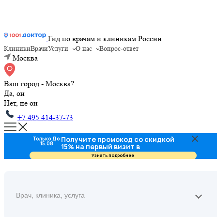
Гид по врачам и клиникам России
Клиники
Врачи
Услуги
О нас
Вопрос-ответ
Москва
Ваш город - Москва?
Да, он
Нет, не он
+7 495 414-37-73
Получите промокод со скидкой
Только До
15.08
15% на первый визит в
стоматологию
Узнать подробнее