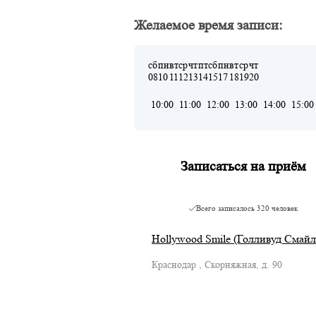
Желаемое время записи:
сб
пн
вт
ср
чт
пт
сб
пн
вт
ср
чт
08
10
11
12
13
14
15
17
18
19
20
10:00
11:00
12:00
13:00
14:00
15:00
Записаться на приём
Всего записалось
320 человек
Hollywood Smile (Голливуд Смайл
Краснодар , Скорняжная, д. 90