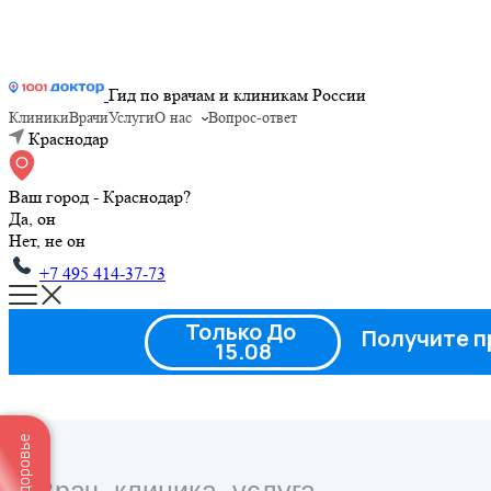
Гид по врачам и клиникам России
Клиники
Врачи
Услуги
О нас
Вопрос-ответ
Краснодар
Ваш город - Краснодар?
Да, он
Нет, не он
+7 495 414-37-73
Только До
Получите п
15.08