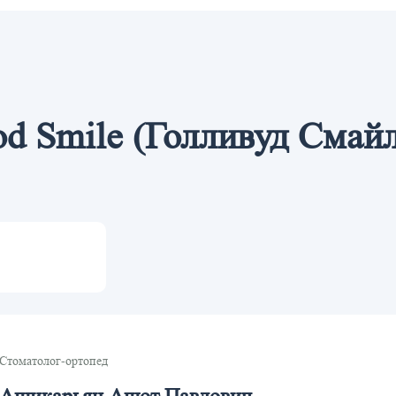
d Smile (Голливуд Смай
Стоматолог-ортопед