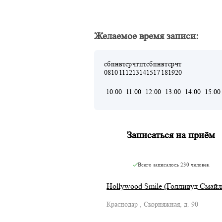
Желаемое время записи:
сб
пн
вт
ср
чт
пт
сб
пн
вт
ср
чт
08
10
11
12
13
14
15
17
18
19
20
10:00
11:00
12:00
13:00
14:00
15:00
Записаться на приём
Всего записалось
230 человек
Hollywood Smile (Голливуд Смайл
Краснодар , Скорняжная, д. 90