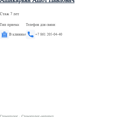
Ашикарьян Ашот Павлович
Стаж 7 лет
Тип приема:
Телефон для связи:
В клинике
+7 861 205-04-40
Стоматолог
·
Стоматолог-ортопед