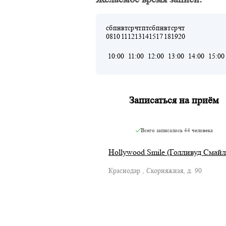
сб
пн
вт
ср
чт
пт
сб
пн
вт
ср
чт
08
10
11
12
13
14
15
17
18
19
20
10:00
11:00
12:00
13:00
14:00
15:00
Записаться на приём
Всего записалось
44 человека
Hollywood Smile (Голливуд Смайл
Краснодар , Скорняжная, д. 90