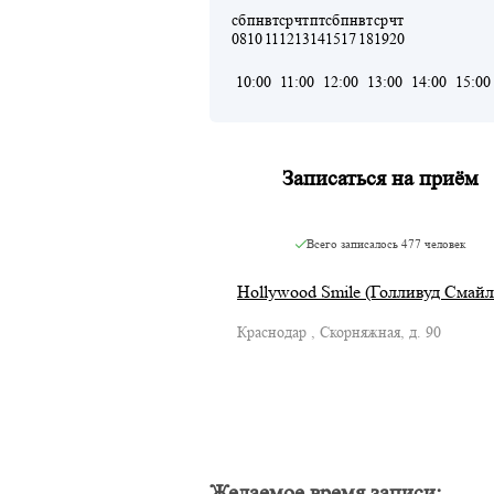
сб
пн
вт
ср
чт
пт
сб
пн
вт
ср
чт
08
10
11
12
13
14
15
17
18
19
20
10:00
11:00
12:00
13:00
14:00
15:00
Записаться на приём
Всего записалось
477 человек
Hollywood Smile (Голливуд Смайл
Краснодар , Скорняжная, д. 90
Желаемое время записи: