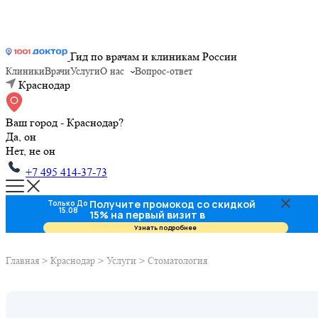
Гид по врачам и клиникам России
Клиники
Врачи
Услуги
О нас
Вопрос-ответ
Краснодар
Ваш город - Краснодар?
Да, он
Нет, не он
+7 495 414-37-73
Получите промокод со скидкой
Только До
15.08
15% на первый визит в
стоматологию
Узнать подробнее
Главная
>
Краснодар
>
Услуги
>
Стоматология