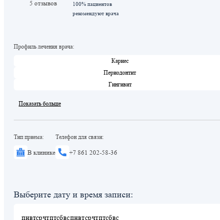
5 отзывов
100% пациентов
рекомендуют врача
Профиль лечения врача:
Кариес
Периодонтит
Гингивит
Показать больше
Тип приема:
Телефон для связи:
В клинике
+7 861 202-58-36
Выберите дату и время записи:
пн
вт
ср
чт
пт
сб
вс
пн
вт
ср
чт
пт
сб
вс