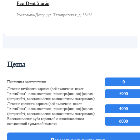
Eco Dent Studio
Ростов-на-Дону , ул. Таганрогская, д. 58/28
Цены
Первичная консультация
0
Лечение глубокого кариеса (всё включено: пакет
"АнтиСпид", одна анестезия, визиография, коффердам
5900
(оптрагейт), восстановление композитным материалом)
Лечение среднего кариеса (всё включено: пакет
"АнтиСпид", одна анестезия, визиография, коффердам
4900
(оптрагейт), восстановление композитным материалом)
Восстановление зуба коронкой с использованием
6000
цельнолитой культевой вкладки