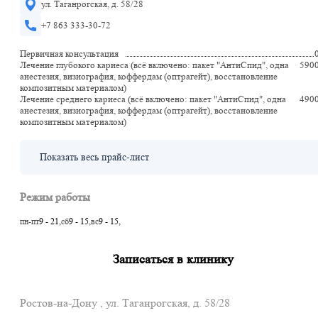
ул. Таганрогская, д. 58/28
+7 863 333-30-72
Первичная консультация
Лечение глубокого кариеса (всё включено: пакет "АнтиСпид", одна
590
анестезия, визиография, коффердам (оптрагейт), восстановление
композитным материалом)
Лечение среднего кариеса (всё включено: пакет "АнтиСпид", одна
490
анестезия, визиография, коффердам (оптрагейт), восстановление
композитным материалом)
Показать весь прайс-лист
Режим работы
пн-пт
9 - 21,
сб
9 - 15,
вс
9 - 15,
Записаться в клинику
Ростов-на-Дону , ул. Таганрогская, д. 58/28