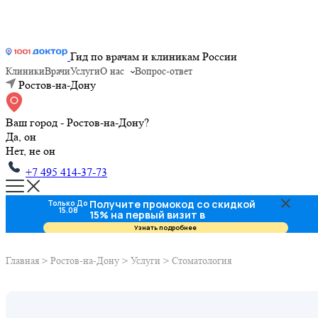
Гид по врачам и клиникам России
Клиники
Врачи
Услуги
О нас
Вопрос-ответ
Ростов-на-Дону
Ваш город - Ростов-на-Дону?
Да, он
Нет, не он
+7 495 414-37-73
Получите промокод со скидкой
Только До
15.08
15% на первый визит в
стоматологию
Узнать подробнее
Главная
>
Ростов-на-Дону
>
Услуги
>
Стоматология