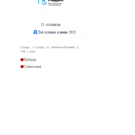
11 отзывов
Топ лучших клиник 2023
Самара , г. Самара, ул. Антонова-Овсеенко, д.
44Б, 1 этаж
Победа
Советская