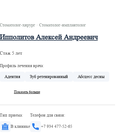
Стоматолог-хирург
·
Стоматолог-имплантолог
Ипполитов Алексей Андреевич
Стаж 5 лет
Профиль лечения врача:
Адентия
Зуб ретенированный
Абсцесс десны
Показать больше
Тип приема:
Телефон для связи:
В клинике
+7 934 477-52-65