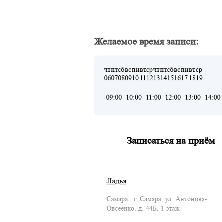
Желаемое время записи:
чт
пт
сб
вс
пн
вт
ср
чт
пт
сб
вс
пн
вт
ср
06
07
08
09
10
11
12
13
14
15
16
17
18
19
09:00
10:00
11:00
12:00
13:00
14:00
Записаться на приём
Ладья
Самара , г. Самара, ул. Антонова-
Овсеенко, д. 44Б, 1 этаж