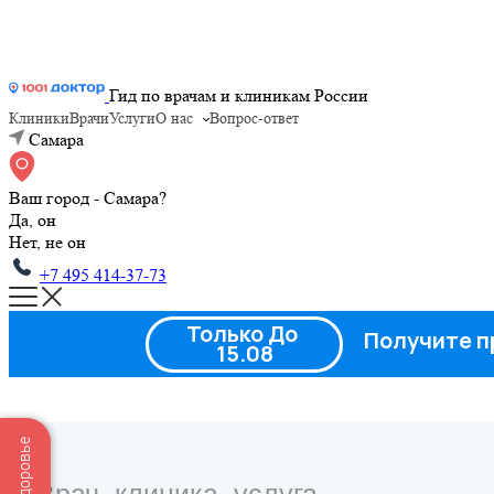
Гид по врачам и клиникам России
Клиники
Врачи
Услуги
О нас
Вопрос-ответ
Самара
Ваш город - Самара?
Да, он
Нет, не он
+7 495 414-37-73
Только До
Получите п
15.08