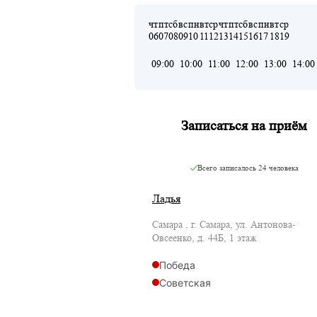
чт
пт
сб
вс
пн
вт
ср
чт
пт
сб
вс
пн
вт
ср
06
07
08
09
10
11
12
13
14
15
16
17
18
19
09:00
10:00
11:00
12:00
13:00
14:00
Записаться на приём
Всего записалось
24 человека
Ладья
Самара , г. Самара, ул. Антонова-
Овсеенко, д. 44Б, 1 этаж
Победа
Советская