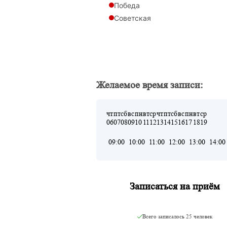
Победа
Советская
Желаемое время записи:
чт
пт
сб
вс
пн
вт
ср
чт
пт
сб
вс
пн
вт
ср
06
07
08
09
10
11
12
13
14
15
16
17
18
19
09:00
10:00
11:00
12:00
13:00
14:00
Записаться на приём
Всего записалось
25 человек