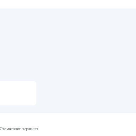
Победителем Премии ПроДокторов 2022
Стоматолог-терапевт