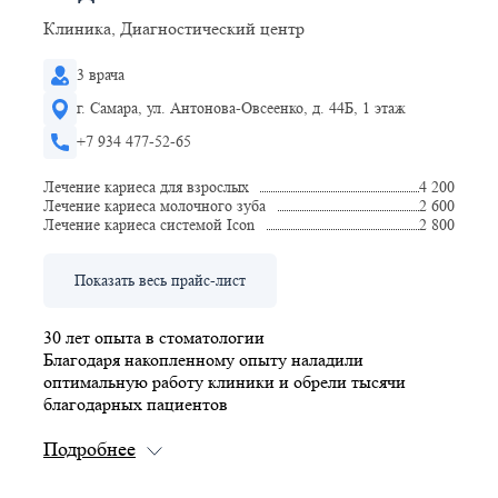
Клиника, Диагностический центр
3 врача
г. Самара, ул. Антонова-Овсеенко, д. 44Б, 1 этаж
+7 934 477-52-65
Лечение кариеса для взрослых
4 200
Лечение кариеса молочного зуба
2 600
Лечение кариеса системой Icon
2 800
Показать весь прайс-лист
30 лет опыта в стоматологии
Благодаря накопленному опыту наладили
оптимальную работу клиники и обрели тысячи
благодарных пациентов
Мы — в народном рейтинге
Топ 10 частных стоматологий Самарской области по
мнению пациентов на 01.11.2022, а также являемся