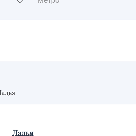
Ладья
Ладья