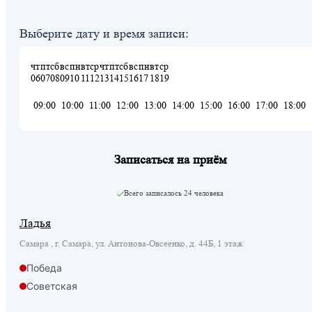
Выберите дату и время записи:
чт
пт
сб
вс
пн
вт
ср
чт
пт
сб
вс
пн
вт
ср
06
07
08
09
10
11
12
13
14
15
16
17
18
19
09:00
10:00
11:00
12:00
13:00
14:00
15:00
16:00
17:00
18:00
Записаться на приём
Всего записалось
24 человека
Ладья
Самара , г. Самара, ул. Антонова-Овсеенко, д. 44Б, 1 этаж
Победа
Советская