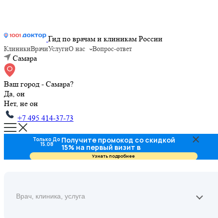
Гид по врачам и клиникам России
Клиники
Врачи
Услуги
О нас
Вопрос-ответ
Самара
Ваш город - Самара?
Да, он
Нет, не он
+7 495 414-37-73
Получите промокод со скидкой
Только До
15.08
15% на первый визит в
стоматологию
Узнать подробнее