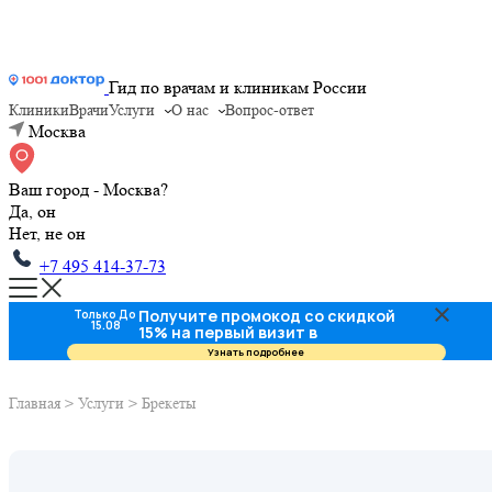
Гид по врачам и клиникам России
Клиники
Врачи
Услуги
О нас
Вопрос-ответ
Москва
Ваш город - Москва?
Да, он
Нет, не он
+7 495 414-37-73
Получите промокод со скидкой
Только До
15.08
15% на первый визит в
стоматологию
Узнать подробнее
Главная
>
Услуги
>
Брекеты