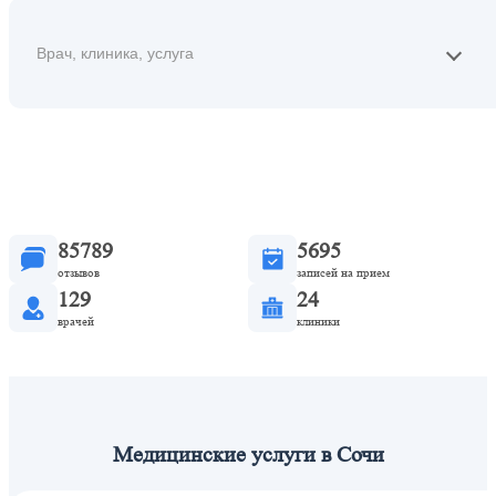
Найти
85789
5695
отзывов
записей на прием
129
24
врачей
клиники
Медицинские услуги в Сочи