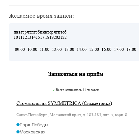
Желаемое время записи:
пн
вт
ср
чт
пт
сб
пн
вт
ср
чт
пт
сб
10
11
12
13
14
15
17
18
19
20
21
22
09:00
10:00
11:00
12:00
13:00
14:00
15:00
16:00
17:00
18:00
Записаться на приём
Всего записалось
41 человек
Стоматология SYMMETRICA (Симметрика)
Санкт-Петербург , Московский пр-кт, д. 183-185, лит. А, корп. 8
Парк Победы
Московская