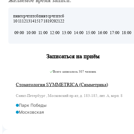
Желаемое время записи:
пн
вт
ср
чт
пт
сб
пн
вт
ср
чт
пт
сб
10
11
12
13
14
15
17
18
19
20
21
22
09:00
10:00
11:00
12:00
13:00
14:00
15:00
16:00
17:00
18:00
Записаться на приём
Всего записалось
307 человек
Стоматология SYMMETRICA (Симметрика)
Санкт-Петербург , Московский пр-кт, д. 183-185, лит. А, корп. 8
Парк Победы
Московская