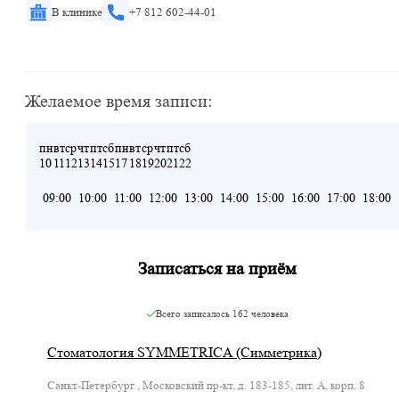
В клинике
+7 812 602-44-01
Желаемое время записи:
пн
вт
ср
чт
пт
сб
пн
вт
ср
чт
пт
сб
10
11
12
13
14
15
17
18
19
20
21
22
09:00
10:00
11:00
12:00
13:00
14:00
15:00
16:00
17:00
18:00
Записаться на приём
Всего записалось
162 человека
Стоматология SYMMETRICA (Симметрика)
Санкт-Петербург , Московский пр-кт, д. 183-185, лит. А, корп. 8