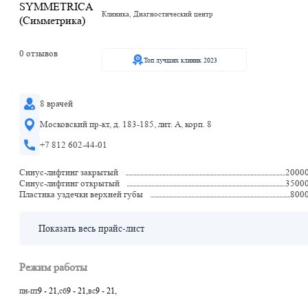
Клиника, Диагностический центр
0 отзывов
Топ лучших клиник 2023
8 врачей
Московский пр-кт, д. 183-185, лит. А, корп. 8
+7 812 602-44-01
Синус-лифтинг закрытый
2000
Синус-лифтинг открытый
3500
Пластика уздечки верхней губы
800
Показать весь прайс-лист
Режим работы
пн-пт
9 - 21,
сб
9 - 21,
вс
9 - 21,