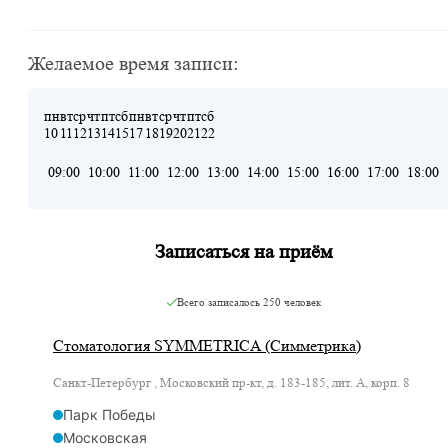
Желаемое время записи:
пн
вт
ср
чт
пт
сб
пн
вт
ср
чт
пт
сб
10
11
12
13
14
15
17
18
19
20
21
22
09:00
10:00
11:00
12:00
13:00
14:00
15:00
16:00
17:00
18:00
Записаться на приём
Всего записалось
250 человек
Стоматология SYMMETRICA (Симметрика)
Санкт-Петербург , Московский пр-кт, д. 183-185, лит. А, корп. 8
Парк Победы
Московская