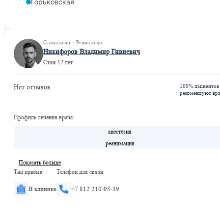
Горьковская
Стоматолог
·
Ревматолог
Никифоров Владимир Гивиевич
Стаж 17 лет
100% пациентов
Нет отзывов
рекомендуют вр
Профиль лечения врача:
анестезия
реанимация
Показать больше
Тип приема:
Телефон для связи:
В клинике
+7 812 210-93-39