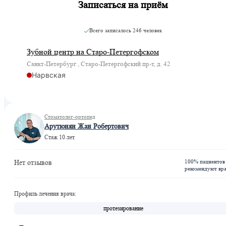
Записаться на приём
Всего записалось
246 человек
Зубной центр на Старо-Петергофском
Санкт-Петербург , Старо-Петергофский пр-т, д. 42
Нарвская
Стоматолог-ортопед
Арутюнян Жан Робертович
Стаж 10 лет
100% пациентов
Нет отзывов
рекомендуют вр
Профиль лечения врача:
протезирование