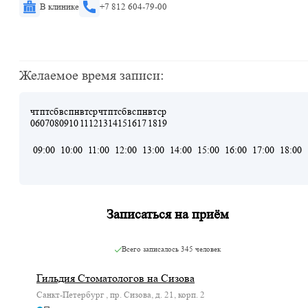
В клинике
+7 812 604-79-00
Желаемое время записи:
чт
пт
сб
вс
пн
вт
ср
чт
пт
сб
вс
пн
вт
ср
06
07
08
09
10
11
12
13
14
15
16
17
18
19
09:00
10:00
11:00
12:00
13:00
14:00
15:00
16:00
17:00
18:00
Записаться на приём
Всего записалось
345 человек
Гильдия Стоматологов на Сизова
Санкт-Петербург , пр. Сизова, д. 21, корп. 2