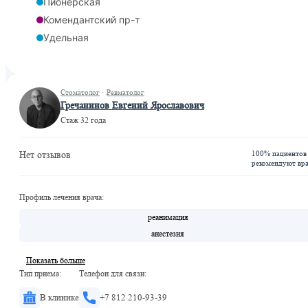
Пионерская
Комендантский пр-т
Удельная
Стоматолог
·
Ревматолог
Гречанинов Евгений Ярославович
Стаж 32 года
100% пациентов
Нет отзывов
рекомендуют вр
Профиль лечения врача:
реанимация
анестезия
Показать больше
Тип приема:
Телефон для связи:
В клинике
+7 812 210-93-39