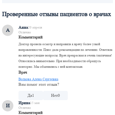
Проверенные отзывы пациентов о врачах
Анна
20 апреля
А
Отлично
Комментарий
Доктор провела осмотр и направила к врачу более узкой
направленности. Плюс дала рекомендации по лечению. Ответила
на интересующие вопросы. Врач прекрасная и очень тактичная!
Относилась внимательно. При необходимости обращусь
повторно. Мы обменялись с ней контактами.
Врач
Волкова Алена Сергеевна
Вам помог этот отзыв?
Да
1
Нет
0
Ирина
15 мая
И
Отлично
Комментарий