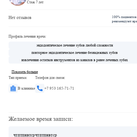
Стаж 7 лет
100% пациентов
Нет отзывов
рекомендуют вр
Профиль лечения врача:
эндодонтическое лечение зубов любой сложности
повторное эндодонтическое лечение безнадежных зубов
извлечения остатков инструментов из каналов в ранее леченых зубах
Показать больше
Тип приема:
Телефон для связи:
В клинике
+7 953 165-71-71
Желаемое время записи:
чт
пт
пн
вт
ср
чт
пт
пн
вт
ср